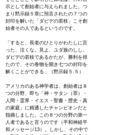
示として創始者に与えられました。つ
まり黙示録５章に預言されたの７つの
封印を解いた「ダビデの若枝」こそ創
始者その人であるというのです。 
「すると、長老のひとりがわたしに言
った、泣くな。見よ、ユダ族のしし、
ダビデの若枝であるかたが、勝利を得
たので、その巻物を開き七つの封印を
解くことができる」（黙示録５.５） 
アメリカのある神学者は、創始者は８
つの分野、即ち「神・サタン（罪）・
人間・霊界・イエス・聖書・歴史・真
の家庭」に精通したチャンピオンだと
指摘しました。この８つの分野の第一
人者であると言うのです（平和神経平
和メッセージ13）。しかし、その中で