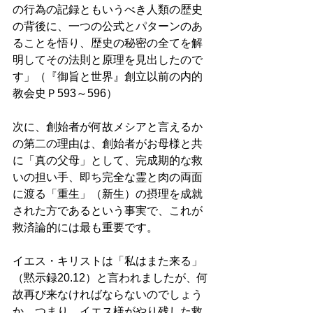
の行為の記録ともいうべき人類の歴史
の背後に、一つの公式とパターンのあ
ることを悟り、歴史の秘密の全てを解
明してその法則と原理を見出したので
す」（『御旨と世界』創立以前の内的
教会史Ｐ593～596） 
次に、創始者が何故メシアと言えるか
の第二の理由は、創始者がお母様と共
に「真の父母」として、完成期的な救
いの担い手、即ち完全な霊と肉の両面
に渡る「重生」（新生）の摂理を成就
された方であるという事実で、これが
救済論的には最も重要です。 
イエス・キリストは「私はまた来る」
（黙示録20.12）と言われましたが、何
故再び来なければならないのでしょう
か。つまり、イエス様がやり残した救