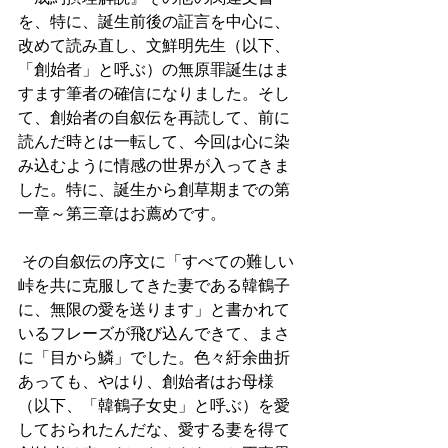
を、特に、誕生前後の証言を中心に、
改めて読み直し、文鮮明先生（以下、
「創始者」と呼ぶ）の無原罪誕生はま
すます筆者の確信になりました。そし
て、創始者の自叙伝を再読して、前に
読んだ時とは一転して、今回は心に染
み込むように情感の世界が入ってきま
した。特に、誕生から創草期までの第
一章～第三章はお薦めです。 
 その自叙伝の序文に「すべての難しい
峠を共に克服してきた妻である韓鶴子
に、無限の愛を送ります」と書かれて
いるフレーズが飛び込んできて、まさ
に「目から鱗」でした。色々紆余曲折
あっても、やはり、創始者はお母様
（以下、「韓鶴子女史」と呼ぶ）を愛
しておられたんだな、愛する妻を得て