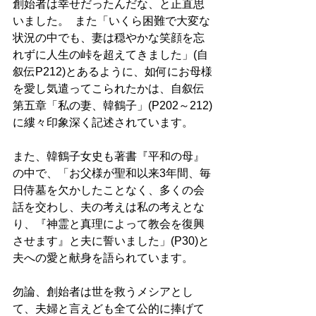
創始者は幸せだったんだな、と正直思
いました。  また「いくら困難で大変な
状況の中でも、妻は穏やかな笑顔を忘
れずに人生の峠を超えてきました」(自
叙伝P212)とあるように、如何にお母様
を愛し気遣ってこられたかは、自叙伝
第五章「私の妻、韓鶴子」(P202～212)
に縷々印象深く記述されています。 
また、韓鶴子女史も著書『平和の母』
の中で、「お父様が聖和以来3年間、毎
日侍墓を欠かしたことなく、多くの会
話を交わし、夫の考えは私の考えとな
り、『神霊と真理によって教会を復興
させます』と夫に誓いました」(P30)と
夫への愛と献身を語られています。 
勿論、創始者は世を救うメシアとし
て、夫婦と言えども全て公的に捧げて