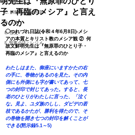
明先生は『無原罪のひとり
B. 徒然日誌
子・再臨のメシア』と言え
C. 解散命令請求問題
るのか
D. 人物
◯つれづれ日誌(令和４年6月8日)-メシ
E. 歴史
アの本質とキリスト教のメシア観 ②  何
F. 聖書小話・レジメ
故文鮮明先生は『無原罪のひとり子・
再臨のメシア』と言えるのか
わたしはまた、御座にいますかたの右
の手に、巻物があるのを見た。その内
側にも外側にも字が書いてあって、七
つの封印で封じてあった。すると、長
老のひとりがわたしに言った、「泣く
な。見よ、ユダ族のしし、ダビデの若
枝であるかたが、勝利を得たので、そ
の巻物を開き七つの封印を解くことが
できる
(黙示録5.1～5) 