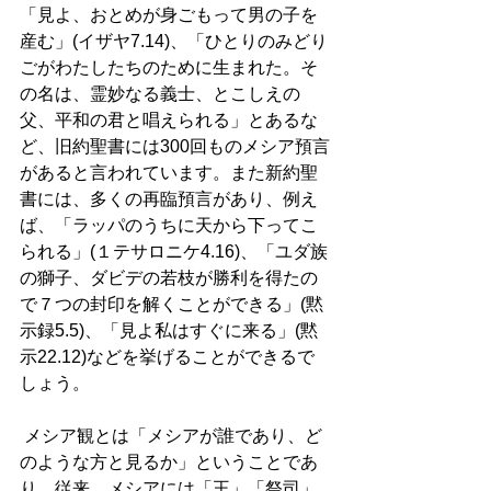
「見よ、おとめが身ごもって男の子を
産む」(イザヤ7.14)、「ひとりのみどり
ごがわたしたちのために生まれた。そ
の名は、霊妙なる義士、とこしえの
父、平和の君と唱えられる」とあるな
ど、旧約聖書には300回ものメシア預言
があると言われています。また新約聖
書には、多くの再臨預言があり、例え
ば、「ラッパのうちに天から下ってこ
られる」(１テサロニケ4.16)、「ユダ族
の獅子、ダビデの若枝が勝利を得たの
で７つの封印を解くことができる」(黙
示録5.5)、「見よ私はすぐに来る」(黙
示22.12)などを挙げることができるで
しょう。 
 メシア観とは「メシアが誰であり、ど
のような方と見るか」ということであ
り、従来、メシアには「王」「祭司」