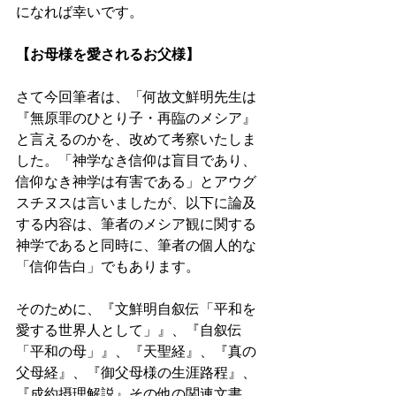
になれば幸いです。  
【お母様を愛されるお父様】 
さて今回筆者は、「何故文鮮明先生は
『無原罪のひとり子・再臨のメシア』
と言えるのかを、改めて考察いたしま
した。「神学なき信仰は盲目であり、
信仰なき神学は有害である」とアウグ
スチヌスは言いましたが、以下に論及
する内容は、筆者のメシア観に関する
神学であると同時に、筆者の個人的な
「信仰告白」でもあります。 
そのために、『文鮮明自叙伝「平和を
愛する世界人として」』、『自叙伝
「平和の母」』、『天聖経』、『真の
父母経』、『御父母様の生涯路程』、
『成約摂理解説』その他の関連文書