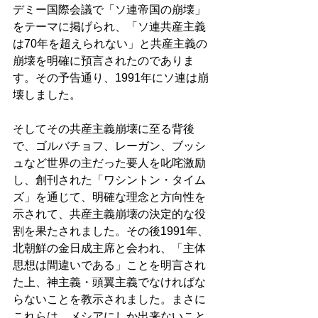
デミー国際会議で「ソ連帝国の崩壊」
をテーマに掲げられ、「ソ連共産主義
は70年を超えられない」と共産主義の
崩壊を明確に預言されたのでありま
す。その予告通り、1991年にソ連は崩
壊しました。 
そしてその共産主義崩壊に至る背後
で、ゴルバチョフ、レーガン、ブッシ
ュなど世界の主だった要人を叱咤激励
し、創刊された「ワシントン・タイム
ズ」を通じて、明確な理念と方向性を
示されて、共産主義崩壊の決定的な役
割を果たされました。その後1991年、
北朝鮮の金日成主席と会われ、「主体
思想は間違いである」ことを明言され
た上、神主義・頭翼主義でなければな
らないことを教示されました。まさに
これらは、メシアにしか出来ないこと