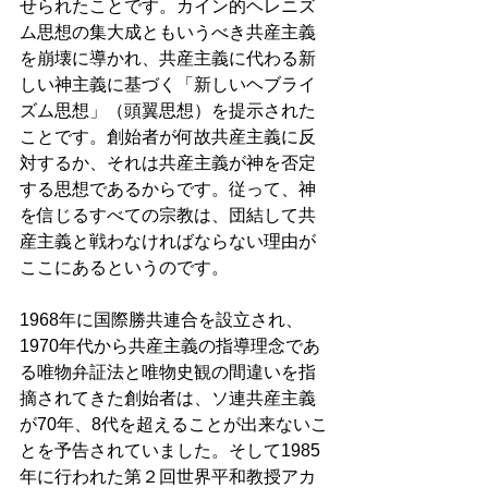
せられたことです。カイン的ヘレニズ
ム思想の集大成ともいうべき共産主義
を崩壊に導かれ、共産主義に代わる新
しい神主義に基づく「新しいヘブライ
ズム思想」（頭翼思想）を提示された
ことです。創始者が何故共産主義に反
対するか、それは共産主義が神を否定
する思想であるからです。従って、神
を信じるすべての宗教は、団結して共
産主義と戦わなければならない理由が
ここにあるというのです。 
1968年に国際勝共連合を設立され、
1970年代から共産主義の指導理念であ
る唯物弁証法と唯物史観の間違いを指
摘されてきた創始者は、ソ連共産主義
が70年、8代を超えることが出来ないこ
とを予告されていました。そして1985
年に行われた第２回世界平和教授アカ