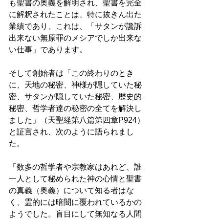
も聖書の奥義を解明され、聖書を完全
に解釈されたことは、特に抜きん出た
業績であり、これは、「サタンが讒訴
出来ない無原罪のメシアでしか出来な
い仕事」であります。 
そして創始者は「この終わりのとき
に、天地の秘密、神様が隠していた秘
密、サタンが隠していた秘密、歴史的
秘密、哲学者達の秘密の全てを解決し
ました」（天聖経第八篇第四章P924）
と証言され、次のように語られまし
た。 
「数多の哲学者や宗教家はあれど、誰
一人として秘められた神の心情と聖書
の真義（奥義）について知る者はな
く、霊的には暗闇に覆われているかの
ようでした。盲目にして無知なる人間