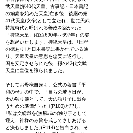
武天皇(第40代天皇、古事記・日本書記
の編纂を始めた天皇)亡き後、後継の第
41代天皇(女帝)として立たれ、世に天武
持統時代と呼ばれる善政を築かれた
「持統天皇」(在位690年～697年）の姿
を想起いたします。持統天皇は、｢国母
の徳あり｣と日本書記に書かれている通
り、天武天皇の意思を忠実に遂行し、
国を安定させられた後、孫の42代文武
天皇に皇位を譲られました。 
そしてお母様自身も、公式の著書『平
和の母』の中で、「自らの若き日が、
天の独り娘として、天の独り子に出会
うための準備だった｣(P100)と記し、
｢私は文総裁を(無原罪の)独り子として
迎え、神様のみ旨を成してさしあげる
と決心しました｣(P114)と告白され、そ