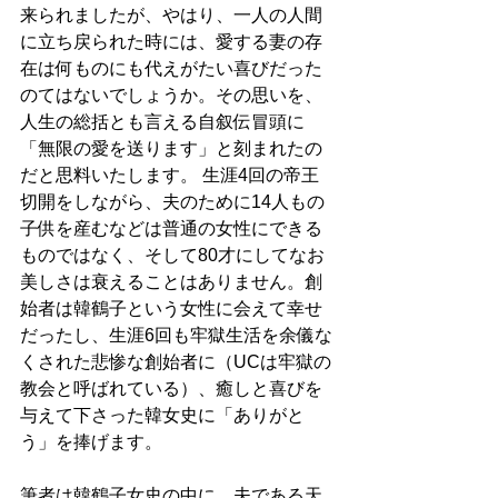
来られましたが、やはり、一人の人間
に立ち戻られた時には、愛する妻の存
在は何ものにも代えがたい喜びだった
のてはないでしょうか。その思いを、
人生の総括とも言える自叙伝冒頭に
「無限の愛を送ります」と刻まれたの
だと思料いたします。 生涯4回の帝王
切開をしながら、夫のために14人もの
子供を産むなどは普通の女性にできる
ものではなく、そして80才にしてなお
美しさは衰えることはありません。創
始者は韓鶴子という女性に会えて幸せ
だったし、生涯6回も牢獄生活を余儀な
くされた悲惨な創始者に（UCは牢獄の
教会と呼ばれている）、癒しと喜びを
与えて下さった韓女史に「ありがと
う」を捧げます。 
筆者は韓鶴子女史の中に、夫である天