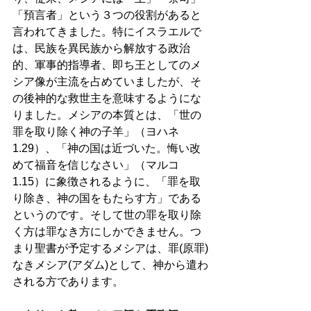
「預言者」という３つの役割があると
言われてきました。特にイスラエルで
は、民族を異民族から解放する政治
的、軍事的指導者、即ち王としてのメ
シア像が主流を占めていましたが、そ
の後神的な救世主を意味するようにな
りました。メシアの本質とは、「世の
罪を取り除く神の子羊」（ヨハネ
1.29）、「神の国は近づいた。悔い改
めて福音を信じなさい」（マルコ
1.15）に象徴されるように、「罪を取
り除き、神の国をもたらす方」である
というのです。そして世の罪を取り除
く方は罪なき方にしかできません。つ
まり聖書が予定するメシアは、罪(原罪)
なきメシア(アダム)として、神から遣わ
される方であります。  