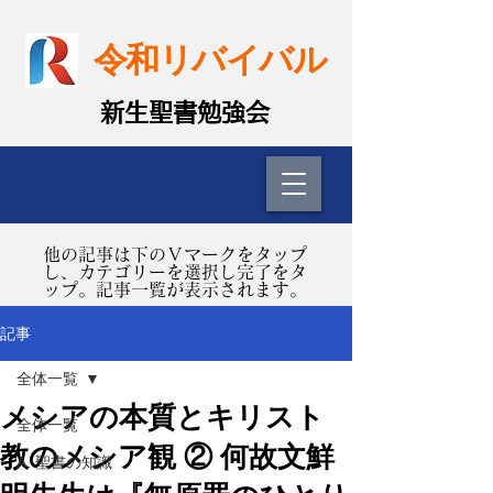
令和リバイバル
​新生聖書勉強会
​他の記事は下のＶマークをタップ
し、カテゴリーを選択し完了をタ
ップ。記事一覧が表示されます。
記事
全体一覧
メシアの本質とキリスト
全体一覧
教のメシア観 ② 何故文鮮
A. 聖書の知識