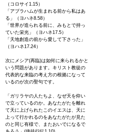
（コロサイ1.15） 
「アブラハムが生まれる前から私はあ
る」（ヨハネ8.58） 
「世界が造られる前に、みもとで持っ
ていた栄光」（ヨハネ17.5） 
「天地創造の前から愛して下さった」
（ヨハネ17.24） 
次にメシア(再臨)は如何に来られるかと
いう問題があります。キリスト教徒の
代表的な来臨の考え方の根拠になって
いるのが次の聖句です。 
「ガリラヤの人たちよ、なぜ天を仰い
で立っているのか。あなたがたを離れ
て天に上げられたこのイエスは、天に
上って行かれるのをあなたがたが見た
のと同じ有様で、またおいでになるで
あろう」(使徒行伝1.10) 