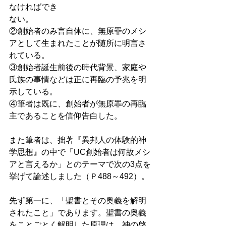
なければでき
ない。 
②創始者のみ言自体に、無原罪のメシ
アとして生まれたことが随所に明言さ
れている。 
③創始者誕生前後の時代背景、家庭や
氏族の事情などは正に再臨の予兆を明
示している。 
④筆者は既に、創始者が無原罪の再臨
主であることを信仰告白した。 
また筆者は、拙著『異邦人の体験的神
学思想』の中で「UC創始者は何故メシ
アと言えるか」とのテーマで次の3点を
挙げて論述しました（Ｐ488～492）。 
先ず第一に、「聖書とその奥義を解明
されたこと」であります。聖書の奥義
をことごとく解明した原理は、神の啓