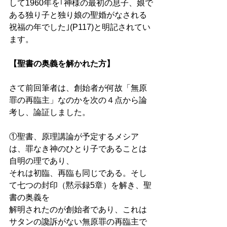
して1960年を｢神様の最初の息子、娘で
ある独り子と独り娘の聖婚がなされる
祝福の年でした｣(P117)と明記されてい
ます。 
【聖書の奥義を解かれた方】    
さて前回筆者は、創始者が何故「無原
罪の再臨主」なのかを次の４点から論
考し、論証しました。 
①聖書、原理講論が予定するメシア
は、罪なき神のひとり子であることは
自明の理であり、
それは初臨、再臨も同じである。そし
て七つの封印（黙示録5章）を解き、聖
書の奥義を
解明されたのが創始者であり、これは
サタンの讒訴がない無原罪の再臨主で