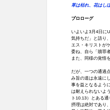
草は枯れ、花はし
プロローグ
いよいよ3月4日に
気持ちだ」と語り
エス・キリストが
委ね、自ら「贖罪
また、同様の覚悟を
だが、一つの通過
み旨の道は永遠に
事を益となるように
は耐えられないよ
ト10.13）とあ
摂理は絶対であり