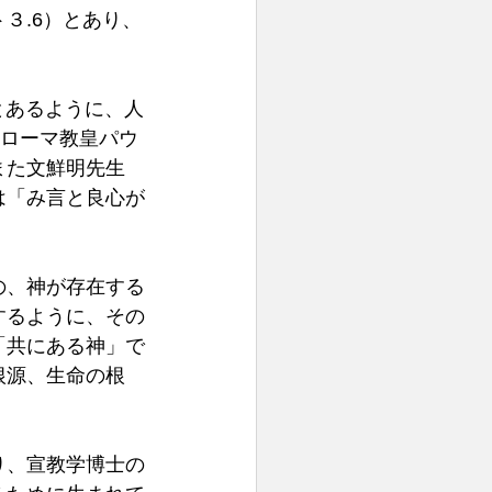
３.6）とあり、
とあるように、人
。ローマ教皇パウ
また文鮮明先生
は「み言と良心が
の、神が存在する
するように、その
「共にある神」で
根源、生命の根
り、宣教学博士の