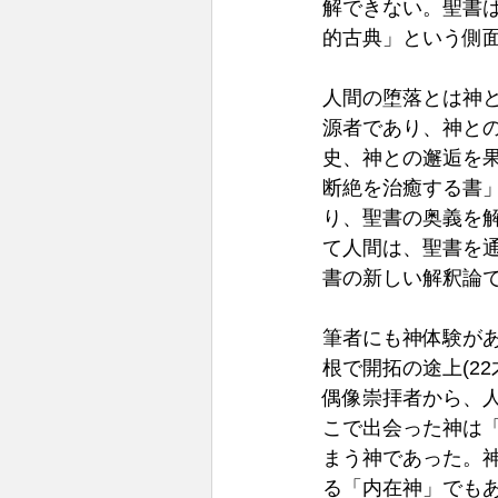
解できない。聖書
的古典」という側
人間の堕落とは神
源者であり、神と
史、神との邂逅を
断絶を治癒する書
り、聖書の奥義を解
て人間は、聖書を
書の新しい解釈論で
筆者にも神体験があ
根で開拓の途上(2
偶像崇拝者から、
こで出会った神は「
まう神であった。
る「内在神」でも