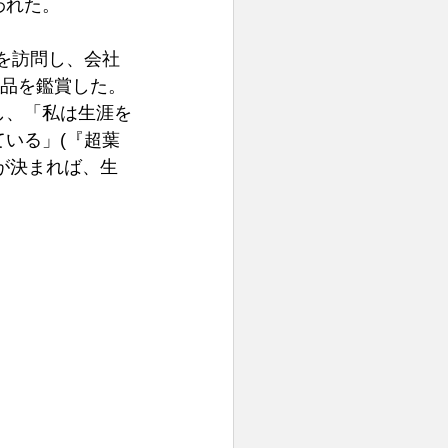
われた。
)を訪問し、会社
術品を鑑賞した。
し、「私は生涯を
いる」(『超葉
方が決まれば、生