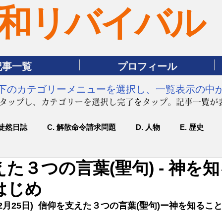
和リバイバル
記事一覧
プロフィール
は下のカテゴリーメニューを選択し、一覧表示の中
をタップし、カテゴリーを選択し完了をタップ。記事一覧が
 徒然日誌
C. 解散命令請求問題
D. 人物
E. 歴史
た３つの言葉(聖句) - 神を
はじめ
2月25日)  信仰を支えた３つの言葉(聖句)ー神を知る