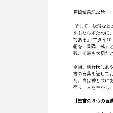
戸嶋靖昌記念館
 そして、浅薄な
をもたらすために
である」(マタイ1
想を「葉隠十戒」
観こそ最も大切だ
今回、執行氏にあ
書の言葉を記して
た。言は神と共にあ
宿り、人を生かし
【聖書の３つの言