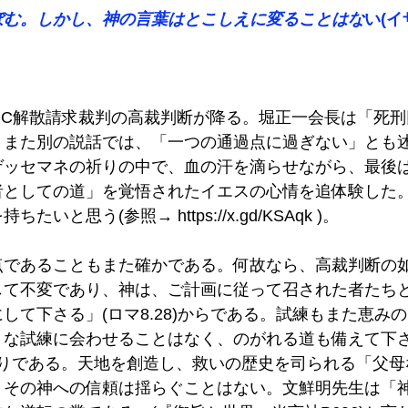
ぼむ。しかし、神の言葉はとこしえに変ることはな
い(イザ
UC解散請求裁判の高裁判断が降る。堀正一会長は「死
、また別の説話では、「一つの通過点に過ぎない」とも
ゲッセマネの祈りの中で、血の汗を滴らせながら、最後
者としての道」を覚悟されたイエスの心情を追体験した
持ちたいと思う(参照→ 
https://x.gd/KSAqk
 )。
点であることもまた確かである。何故なら、高裁判断の
して不変であり、神は、ご計画に従って召された者たち
して下さる」(ロマ8.28)からである。試練もまた恵み
うな試練に会わせることはなく、のがれる道も備えて下
る通りである。天地を創造し、救いの歴史を司られる「父
、その神への信頼は揺らぐことはない。文鮮明先生は「