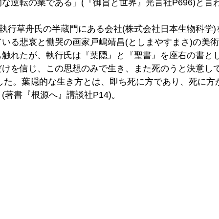
な逆転の業である」(『御旨と世界』光言社P696)と言
、執行草舟氏の半蔵門にある会社(株式会社日本生物科学
いる悲哀と慟哭の画家戸嶋靖昌(としまやすまさ)の美
も触れたが、執行氏は『葉隠』と『聖書』を座右の書と
だけを信じ、この思想のみで生き、また死のうと決意して
)とした。葉隠的な生き方とは、即ち死に方であり、死に
(著書『根源へ』講談社P14)。