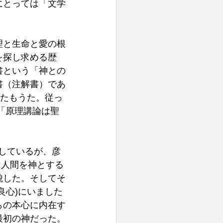
にとっては「文学
理と生命と愛の根
を探し求める歴
書という「神との
書（注解書）であ
えたもうた。従っ
「原理講論は聖
記しているが、彦
は人間を神とする
貌した。そしてそ
良心)にいました
らの本心に内在す
最初の神だった。