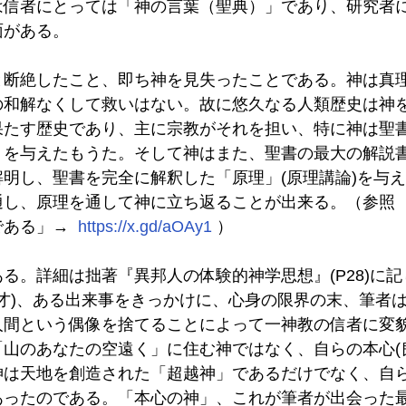
は信者にとっては「神の言葉（聖典）」であり、研究者
面がある。
と断絶したこと、即ち神を見失ったことである。神は真
の和解なくして救いはない。故に悠久なる人類歴史は神
果たす歴史であり、主に宗教がそれを担い、特に神は聖
」を与えたもうた。そして神はまた、聖書の最大の解説
明し、聖書を完全に解釈した「原理」(原理講論)を与
通し、原理を通して神に立ち返ることが出来る。（参照 
ある」→  
https://x.gd/aOAy1
 ）
る。詳細は拙著『異邦人の体験的神学思想』(P28)に
2才)、ある出来事をきっかけに、心身の限界の末、筆者
人間という偶像を捨てることによって一神教の信者に変
山のあなたの空遠く」に住む神ではなく、自らの本心(
神は天地を創造された「超越神」であるだけでなく、自
あったのである。「本心の神」、これが筆者が出会った