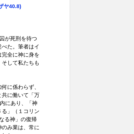
ヤ40.8)
刑囚が死刑を待つ
述べた。筆者はイ
は完全に神に身を
。そして私たちも
如何に係わらず、
と共に働いて「万
の内にあり、「神
さる」（１コリン
母なる神」の復帰
神のみ業は、常に