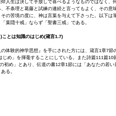
信仰人生は決して手放しで喜べるようなものではなく、
ろ、不条理と葛藤と試練の連続と言ってもよく、その意
、その苦境の度に、神は言葉を与えて下さった。以下は
、「葉隠十戒」ならず「聖書三戒」である。
)ことは知識のはじめ(箴言1.7)
の体験的神学思想』を手にされた方には、箴言1章7節
はじめ」を揮毫することにしている。また詩篇111篇10
恵の初め」とあり、伝道の書12章1節には「あなたの若
とある。