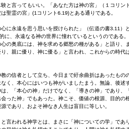
験と言ってもいい。「あなた方は神の宮」（１コリント
聖霊の宮」(1コリント6.19)とある通りである。 
心に永遠を思う思いを授けられた」（伝道の書3.11）
極的に、永遠なる神の世界に憧れているというのである
の心の奥底には、神を求める郷愁の種がある」と語り、
優り、親に優り、神に優る」と言われ、これからの時代
 
神教の信者として立ち、今日まで紆余曲折はあったもの
はなく、本心にはいつも神がいましたまう。無論、後述
神は、「本心の神」だけでなく、「導きの神」であり、
出会った神」でもあった。神こそ、価値の根源、目的の
源であり、およそ神なき人生は盲目に等しい。  
」と言われる神学とは、まさに「神についての学」であ