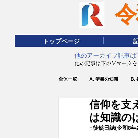
令
トップページ
​他のアーカイブ記事
​他の記事は下のＶマーク
全体一覧
A. 聖書の知識
B.
信仰を支え
は知識の
○徒然日誌(令和8年