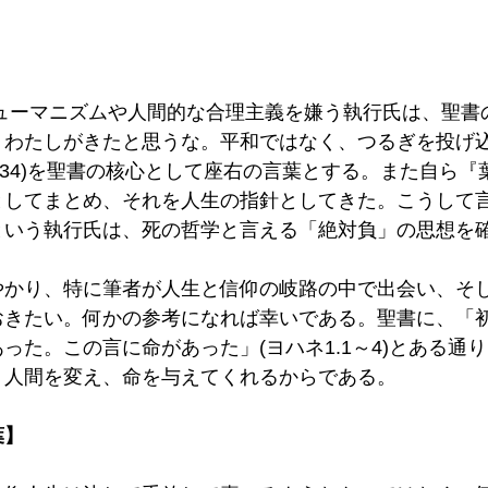
ヒューマニズムや人間的な合理主義を嫌う執行氏は、聖書
、わたしがきたと思うな。平和ではなく、つるぎを投げ
0.34)を聖書の核心として座右の言葉とする。また自ら
としてまとめ、それを人生の指針としてきた。こうして
という執行氏は、死の哲学と言える「絶対負」の思想を
やかり、特に筆者が人生と信仰の岐路の中で出会い、そ
おきたい。何かの参考になれば幸いである。聖書に、「
った。この言に命があった」(ヨハネ1.1～4)とある通
、人間を変え、命を与えてくれるからである。
葉】