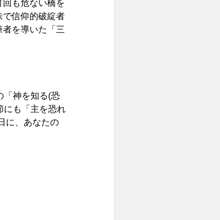
何回も危ない橋を
味で信仰的破綻者
筆者を導いた「三
の「神を知る(恐
節にも「主を恐れ
い日に、あなたの