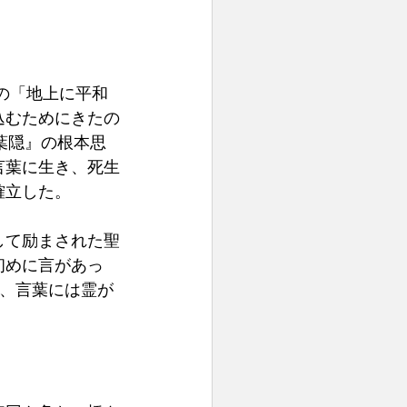
の「地上に平和
込むためにきたの
『葉隠』の根本思
言葉に生き、死生
確立した。
して励まされた聖
初めに言があっ
り、言葉には霊が