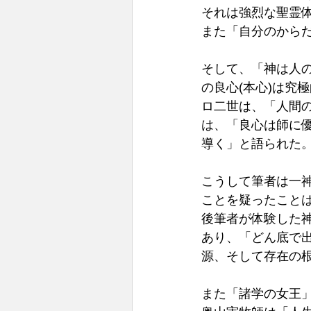
それは強烈な聖霊体
また「自分のからだは
そして、「神は人の
の良心(本心)は究
ロ二世は、「人間
は、「良心は師に
導く」と語られた。
こうして筆者は一
ことを疑ったこと
後筆者が体験した
あり、「どん底で
源、そして存在の根
また「諸学の女王