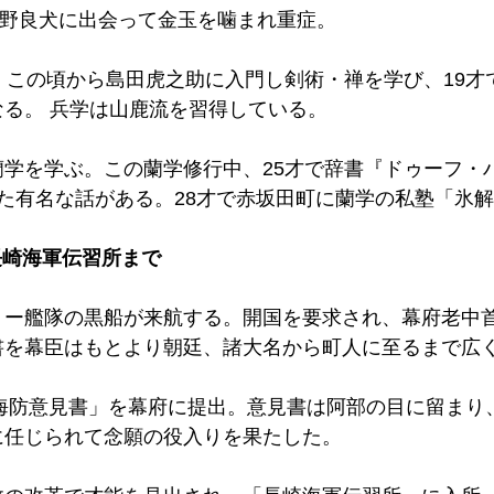
才)、野良犬に出会って金玉を噛まれ重症。 
、この頃から島田虎之助に入門し剣術・禅を学び、19才
る。 兵学は山鹿流を習得している。 
から蘭学を学ぶ。この蘭学修行中、25才で辞書『ドゥーフ・
た有名な話がある。28才で赤坂田町に蘭学の私塾「氷解
長崎海軍伝習所まで 
)、ペリー艦隊の黒船が来航する。開国を要求され、幕府老
書を幕臣はもとより朝廷、諸大名から町人に至るまで広く
「海防意見書」を幕府に提出。意見書は阿部の目に留まり、1
任じられて念願の役入りを果たした。 