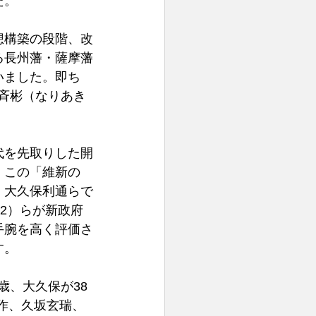
。 
想構築の段階、改
る長州藩・薩摩藩
いました。即ち
津斉彬（なりあき
代を先取りした開
。この「維新の
、大久保利通らで
22）らが新政府
手腕を高く評価さ
。 
歳、大久保が38
晋作、久坂玄瑞、