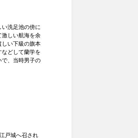
しい洗足池の傍に
て激しい航海を余
貧しい下級の旗本
すなどして蘭学を
いで、当時男子の
て江戸城へ召され