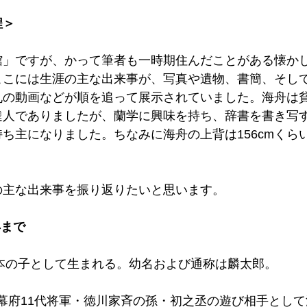
程＞
館」ですが、かって筆者も一時期住んだことがある懐か
ここには生涯の主な出来事が、写真や遺物、書簡、そし
丸の動画などが順を追って展示されていました。海舟は
達人でありましたが、蘭学に興味を持ち、辞書を書き写
ち主になりました。ちなみに海舟の上背は156cmくら
主な出来事を振り返りたいと思います。 
まで 
旗本の子として生まれる。幼名および通称は麟太郎。 
、江戸幕府11代将軍・徳川家斉の孫・初之丞の遊び相手とし