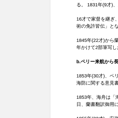
る。 1831年(9
16才で家督を継ぎ
術の免許皆伝」とな
1845年(22才)
年かけて2部筆写し
b.ペリー来航から
1853年(30才
海防に関する意見
1853年、海舟は
日、蘭書翻訳御用に