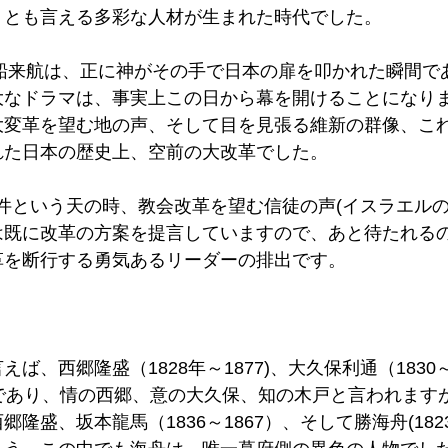
」とも言える多彩な人材が生まれた時代でした。 
黒船来航は、正に神がその手で日本の扉を叩かれた瞬間で
大なドラマは、事実上この日から幕を開けることになり
大変革を望む地の声、そして目を見張る維新の群像、こ
た日本の歴史上、空前の大改革でした。 
件という天の時、教会改革を望む信徒の声(イスラエルの
は既に改革の方案を提言していますので、あと待たれる
を断行する勇気あるリーダーの排出です。 
ば、西郷隆盛（1828年～1877)、大久保利通（1830～
877)であり、情の西郷、意の大久保、知の木戸と言われま
隆盛、坂本龍馬（1836～1867）、そして勝海舟(1823