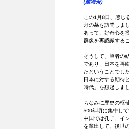
(勝海舟) 
この1月8日、感
舟の墓を訪問しま
あって、好奇心を
群像を再認識するこ
そうして、筆者の
であり、日本を再
たということでし
日本に対する期待
時代」を想起しまし
ちなみに歴史の枢
500年頃に集中し
中国では孔子、イ
を輩出して、後世