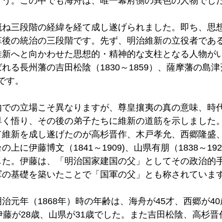
ょう。この中でも海舟は、唯一幕府側の異色の人物でした
概ね三段階の経緯を経て成し遂げられました。即ち、思
革後の統治の三段階です。先ず、明治維新の立役者であ
維新へと向かわせた思想的・精神的な支柱となる人物が
れる長州藩の吉田松陰（1830～1859）、薩摩藩の島
）です。 
内での立場こそ異なりますが、尊皇攘夷の真の意味、時
早く悟り、その後の弟子たちに維新の道筋を示しました
て維新を成し遂げたのが高杉晋作、木戸孝允、西郷隆盛
上に伊藤博文（1841～1909)、山県有朋（1838～19
した。伊藤は、「明治国家建国の父」としてその政治的
軍の基礎を築いたことで「国軍の父」とも称されています
治元年（1868年）時の年齢は、海舟が45才、西郷が40
伊藤が28歳、山県が31歳でした。また吉田松陰、高杉