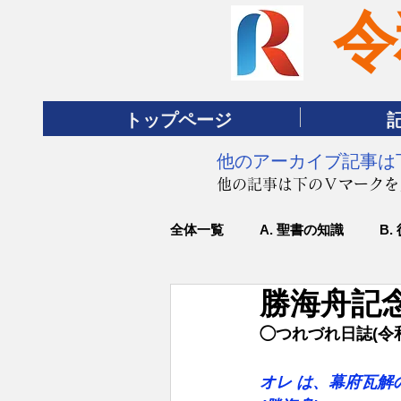
令
トップページ
​他のアーカイブ記事
​他の記事は下のＶマーク
全体一覧
A. 聖書の知識
B.
勝海舟記
◯つれづれ日誌(令
オレ は、幕府瓦