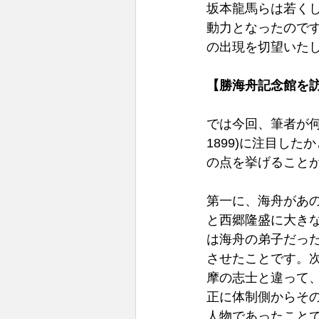
坂本龍馬らは若く
動力となったのです
の出現を切望いたし
【勝海舟記念館を訪
では今回、筆者が何
1899)に注目し
の点を挙げることが
第一に、海舟があ
と西郷隆盛に大きな
は海舟の弟子だった
させたことです。
摩の志士と違って
正に体制側からそ
人物であったこと