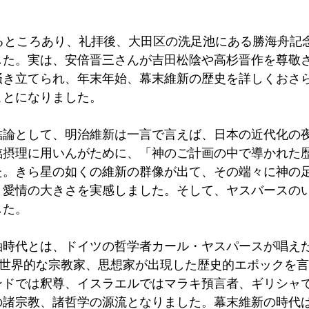
じるところあり、礼拝後、大田区の洗足池にある勝海舟記
した。実は、安倍晋三さんが吉田松陰や高杉晋作を尊敬
掻き立てられ、年末年始、幕末維新の歴史を詳しくおさ
とになりました。 
結論として、明治維新は一言で言えば、日本の近代化の
臨摂理に用いんがために、「神のご計画の中で導かれた
た。きら星の如くの維新の群像が出て、その端々に神の
と愛情の大きさを実感しました。そして、ヤスバースの
た。 
軸時代とは、ドイツの哲学者カール・ヤスパースが唱え
て世界的な宗教家、思想家が出現した歴史的エポックを
ンドでは釈尊、イスラエルではマラキ預言者、ギリシャ
の諸宗教、諸哲学の源流となりました。幕末維新の時代