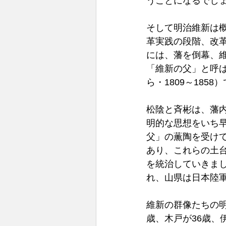
うことになるでし
そして明治維新は
革実践の段階、改
には、藩を倒幕、
「維新の父」と呼ば
ら・1809～1858
松陰と斉彬は、藩
明的な思想をいち
父」の薫陶を受け
あり、これらの土台の
を統治していきま
れ、山県は日本陸
維新の群像たちの明
歳、木戸が36歳、