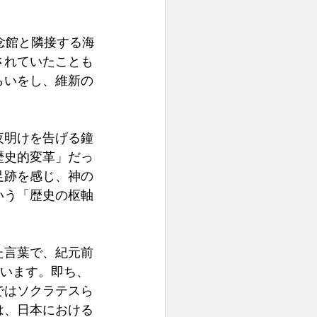
念館と隣接する海
されていたことも
らいをし、維新の
夜明けを告げる鐘
歴史的変革」だっ
足跡を感じ、神の
いう「歴史の枢軸
た言葉で、紀元前
言います。即ち、
ではソクラテスら
は、日本における