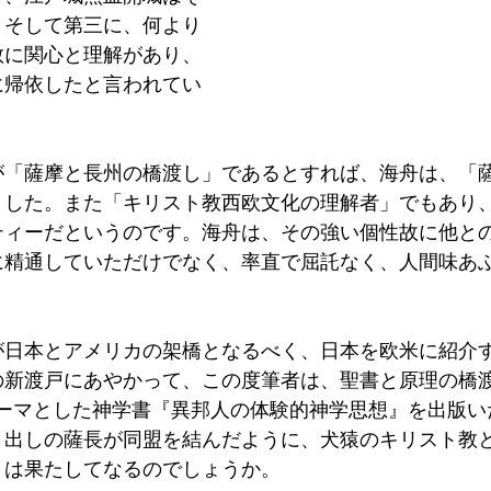
。そして第三に、何より
教に関心と理解があり、
に帰依したと言われてい
 
が「薩摩と長州の橋渡し」であるとすれば、海舟は、「
ました。また「キリスト教西欧文化の理解者」でもあり
ティーだというのです。海舟は、その強い個性故に他と
に精通していただけでなく、率直で屈託なく、人間味あ
が日本とアメリカの架橋となるべく、日本を欧米に紹介
の新渡戸にあやかって、この度筆者は、聖書と原理の橋
テーマとした神学書『異邦人の体験的神学思想』を出版い
き出しの薩長が同盟を結んだように、犬猿のキリスト教と
は果たしてなるのでしょうか。 