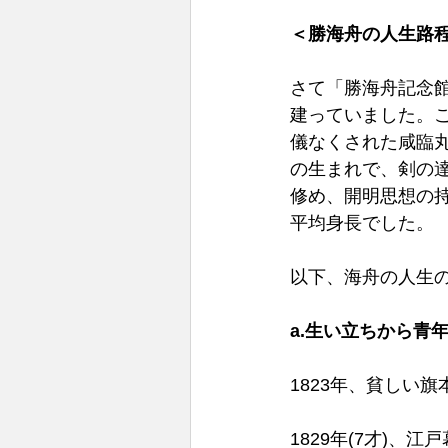
＜勝海舟の人生路
さて「勝海舟記念
建っていました。
儀なくされた咸臨
の生まれで、剣の
修め、開明思想の持
平均身長でした。 
以下、海舟の人生の
a.生い立ちから青年
1823年、貧しい
1829年(7才)