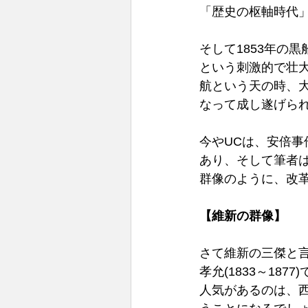
「歴史の枢軸時代
そして1853年の
という刺激的で壮
航という天の時、
なって成し遂げられ
今やUCは、安倍事
あり、そして筆者
群像のように、改革
【維新の群像】 
さて維新の三傑と言え
孝允(1833～1
人気があるのは、西郷