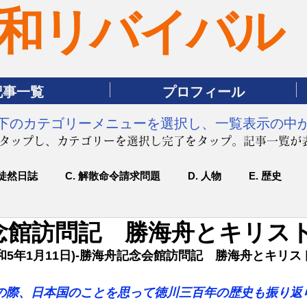
和リバイバル
記事一覧
プロフィール
は下のカテゴリーメニューを選択し、一覧表示の中
をタップし、カテゴリーを選択し完了をタップ。記事一覧が
 徒然日誌
C. 解散命令請求問題
D. 人物
E. 歴史
念館訪問記 勝海舟とキリス
和5年1月11日)-勝海舟記念会館訪問記　勝海舟とキリス
解の際、日本国のことを思って徳川三百年の歴史も振り返