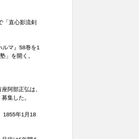
で「直心影流剣
ハルマ』58巻を1
塾」を開く。 
中首座阿部正弘は、
募集した。 
855年1月18