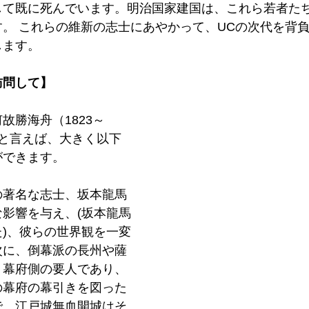
して既に死んでいます。明治国家建国は、これら若者た
。 これらの維新の志士にあやかって、UCの次代を背
ます。 
問して】 
故勝海舟（1823～
たかと言えば、大きく以下
できます。 
の著名な志士、坂本龍馬
影響を与え、(坂本龍馬
)、彼らの世界観を一変
次に、倒幕派の長州や薩
、幕府側の要人であり、
の幕府の幕引きを図った
で、江戸城無血開城はそ