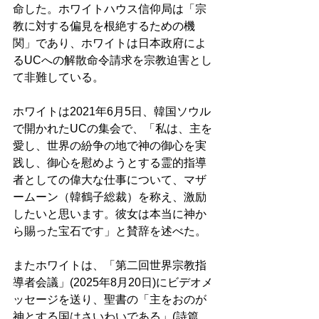
命した。ホワイトハウス信仰局は「宗
教に対する偏見を根絶するための機
関」であり、ホワイトは日本政府によ
るUCへの解散命令請求を宗教迫害とし
て非難している。 
ホワイトは2021年6月5日、韓国ソウル
で開かれたUCの集会で、「私は、主を
愛し、世界の紛争の地で神の御心を実
践し、御心を慰めようとする霊的指導
者としての偉大な仕事について、マザ
ームーン（韓鶴子総裁）を称え、激励
したいと思います。彼女は本当に神か
ら賜った宝石です」と賛辞を述べた。 
またホワイトは、「第二回世界宗教指
導者会議」(2025年8月20日)にビデオメ
ッセージを送り、聖書の「主をおのが
神とする国はさいわいである」(詩篇