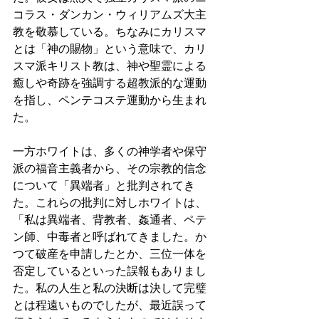
コラス・ダンカン・ウィリアムズ大主
教を敬慕している。ちなみにカリスマ
とは「神の賜物」という意味で、カリ
スマ派キリスト教は、神や聖霊による
癒しや奇跡を強調する超教派的な運動
を指し、ペンテコステ運動から生まれ
た。 
一方ホワイトは、多くの神学者や保守
派の福音主義者から、その宗教的信念
について「異端者」と批判されてき
た。これらの批判に対しホワイトは、
「私は異端者、背教者、姦通者、ペテ
ン師、中毒者と呼ばれてきました。か
つて破産を申請したとか、三位一体を
否定しているといった誤報もありまし
た。私の人生と私の決断は決して完璧
とは程遠いものでしたが、最近誤って