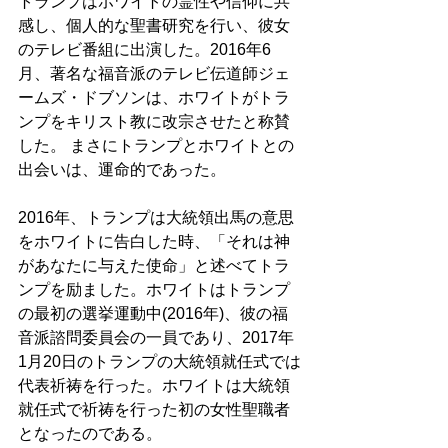
トランプはホワイトの霊性や信仰に共
感し、個人的な聖書研究を行い、彼女
のテレビ番組に出演した。2016年6
月、著名な福音派のテレビ伝道師ジェ
ームズ・ドブソンは、ホワイトがトラ
ンプをキリスト教に改宗させたと称賛
した。 まさにトランプとホワイトとの
出会いは、運命的であった。
2016年、トランプは大統領出馬の意思
をホワイトに告白した時、「それは神
があなたに与えた使命」と述べてトラ
ンプを励ました。ホワイトはトランプ
の最初の選挙運動中(2016年)、彼の福
音派諮問委員会の一員であり、2017年
1月20日のトランプの大統領就任式では
代表祈祷を行った。ホワイトは大統領
就任式で祈祷を行った初の女性聖職者
となったのである。 