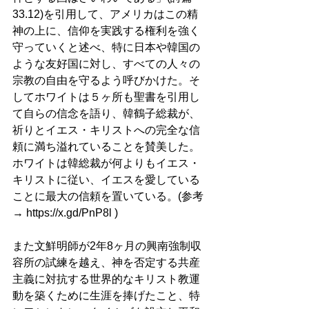
33.12)を引用して、アメリカはこの精
神の上に、信仰を実践する権利を強く
守っていくと述べ、特に日本や韓国の
ような友好国に対し、すべての人々の
宗教の自由を守るよう呼びかけた。そ
してホワイトは５ヶ所も聖書を引用し
て自らの信念を語り、韓鶴子総裁が、
祈りとイエス・キリストへの完全な信
頼に満ち溢れていることを賛美した。
ホワイトは韓総裁が何よりもイエス・
キリストに従い、イエスを愛している
ことに最大の信頼を置いている。(参考
→ 
https://x.gd/PnP8l
 )
また文鮮明師が2年8ヶ月の興南強制収
容所の試練を越え、神を否定する共産
主義に対抗する世界的なキリスト教運
動を築くために生涯を捧げたこと、特