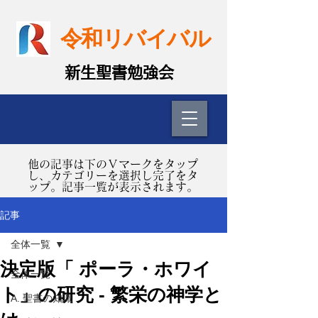
令和リバイバル
​新生聖書勉強会
​他の記事は下のＶマークをタップ
し、カテゴリーを選択し完了をタ
ップ。記事一覧が表示されます。
記事
全体一覧
決定版「 ポーラ・ホワイ
全体一覧
ト」の研究 - 繁栄の神学と
A. 聖書の知識