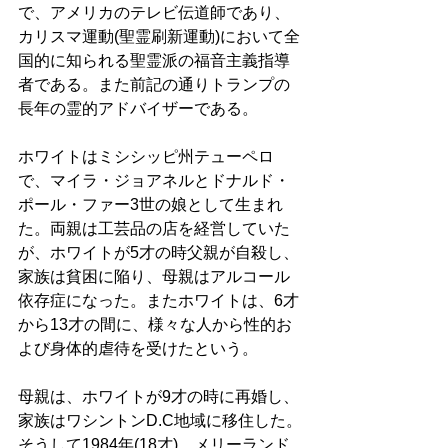
で、アメリカのテレビ伝道師であり、
カリスマ運動(聖霊刷新運動)において全
国的に知られる聖霊派の福音主義指導
者である。また前記の通りトランプの
長年の霊的アドバイザーである。 
ホワイトはミシシッピ州テューペロ
で、マイラ・ジョアネルとドナルド・
ポール・ファー3世の娘として生まれ
た。両親は工芸品の店を経営していた
が、ホワイトが5才の時父親が自殺し、
家族は貧困に陥り、母親はアルコール
依存症になった。またホワイトは、6才
から13才の間に、様々な人から性的お
よび身体的虐待を受けたという。 
母親は、ホワイトが9才の時に再婚し、
家族はワシントンD.C地域に移住した。
そうして1984年(18才)、メリーランド