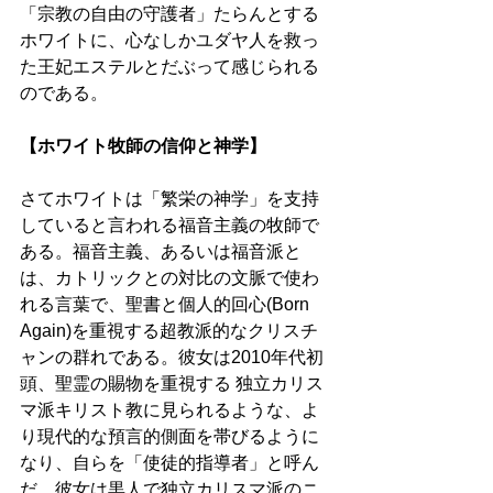
「宗教の自由の守護者」たらんとする
ホワイトに、心なしかユダヤ人を救っ
た王妃エステルとだぶって感じられる
のである。 
【ホワイト牧師の信仰と神学】 
さてホワイトは「繁栄の神学」を支持
していると言われる福音主義の牧師で
ある。福音主義、あるいは福音派と
は、カトリックとの対比の文脈で使わ
れる言葉で、聖書と個人的回心(Born 
Again)を重視する超教派的なクリスチ
ャンの群れである。彼女は2010年代初
頭、聖霊の賜物を重視する 独立カリス
マ派キリスト教に見られるような、よ
り現代的な預言的側面を帯びるように
なり、自らを「使徒的指導者」と呼ん
だ。彼女は黒人で独立カリスマ派のニ