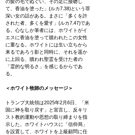
の髪の毛でぬぐい、その足に接吻し
て、香油を塗った」(ルカ7.38)という罪
深い女の話がある。まさに「多くを許
された者、多くを愛す」(ルカ7.47)であ
る。心なしか筆者には、ホワイトがイ
エスに香油を塗って贖われたこの女性
に重なる。ホワイトには生い立ちから
来るであろう影と同時に、それを遥か
に上回る、贖われ聖霊を受けた者の
「霊的な明るさ」を感じるからであ
る。 
＜ホワイト牧師のメッセージ＞ 
トランプ大統領は2025年2月6日、「米
国に神を取り戻す」と宣言し、反キリ
スト教的運動や思想の取り締まりを指
示した。ホワイトハウスに「信仰局」
を設置して、ホワイトを上級顧問に任