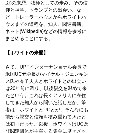
ぶ)の来歴、牧師としての歩み、その信
仰と神学、トランプとの出会い、な
ど、トレーラーハウスからホワイトハ
ウスまでの道程を、知人、関連書籍、
ネット(Wikipedia)などの情報を参考に
まとめることにする。 
【ホワイトの来歴】 
さて、UPFインターナショナル会長で
米国UC元会長のマイケル・ジェンキン
ス氏や令子夫人とホワイトとの出会い
は20年前に遡り、以後親交を温めて来
たという。これは長くアメリカに在住
してきた知人から聞いた話しだが、筆
者は、ホワイトとUCとが、そんなにも
前から親交と信頼を積み重ねてきたと
は初耳だった。以後、ホワイトはUC及
び関連団体が主宰する集会に度々メッ