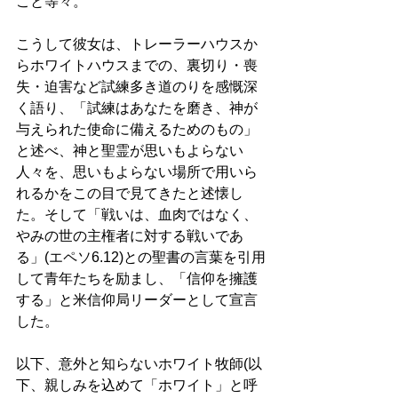
こと等々。 
こうして彼女は、トレーラーハウスか
らホワイトハウスまでの、裏切り・喪
失・迫害など試練多き道のりを感慨深
く語り、「試練はあなたを磨き、神が
与えられた使命に備えるためのもの」
と述べ、神と聖霊が思いもよらない
人々を、思いもよらない場所で用いら
れるかをこの目で見てきたと述懐し
た。そして「戦いは、血肉ではなく、
やみの世の主権者に対する戦いであ
る」(エペソ6.12)との聖書の言葉を引用
して青年たちを励まし、「信仰を擁護
する」と米信仰局リーダーとして宣言
した。 
以下、意外と知らないホワイト牧師(以
下、親しみを込めて「ホワイト」と呼