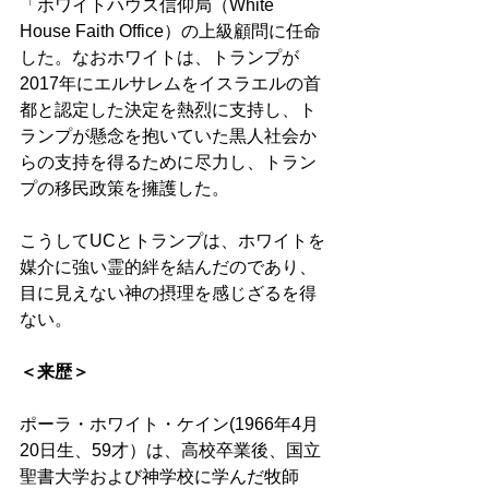
「ホワイトハウス信仰局（White 
House Faith Office）の上級顧問に任命
した。なおホワイトは、トランプが
2017年にエルサレムをイスラエルの首
都と認定した決定を熱烈に支持し、ト
ランプが懸念を抱いていた黒人社会か
らの支持を得るために尽力し、トラン
プの移民政策を擁護した。
こうしてUCとトランプは、ホワイトを
媒介に強い霊的絆を結んだのであり、
目に見えない神の摂理を感じざるを得
ない。
＜来歴＞ 
ポーラ・ホワイト・ケイン(1966年4月
20日生、59才）は、高校卒業後、国立
聖書大学および神学校に学んだ牧師