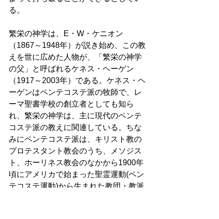
る。 
繁栄の神学は、E・W・ケニオン
（1867～1948年）が説き始め、この教
えを世に広めた人物が、「繁栄の神学
の父」と呼ばれるケネス・ヘーゲン
（1917～2003年）である。ケネス・ヘ
ーゲンはペンテコステ派の牧師で、レ
ーマ聖書学校の創立者としても知ら
れ、繁栄の神学は、主に現代のペンテ
コステ派の教えに関連している。ちな
みにペンテコステ派は、キリスト教の
プロテスタント教会のうち、メソジス
ト、ホーリネス教会のなかから1900年
頃にアメリカで始まった聖霊運動(ペン
テコステ運動)から生まれた教団・教派
の総称であり、聖霊のバプテスマによ
って与えられる異言・預言・いやし・