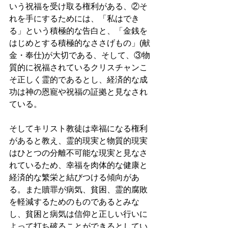
いう祝福を受け取る権利がある、②そ
れを手にするためには、「私はでき
る」という積極的な告白と、「金銭を
はじめとする積極的なささげもの」(献
金・奉仕)が大切である、そして、③物
質的に祝福されているクリスチャンこ
そ正しく霊的であるとし、経済的な成
功は神の恩寵や祝福の証拠と見なされ
ている。 
そしてキリスト教徒は幸福になる権利
があると教え、霊的現実と物質的現実
はひとつの分離不可能な現実と見なさ
れているため、幸福を肉体的な健康と
経済的な繁栄と結びつける傾向があ
る。また贖罪が病気、貧困、霊的腐敗
を軽減するためのものであるとみな
し、貧困と病気は信仰と正しい行いに
よって打ち破ることができるとしてい