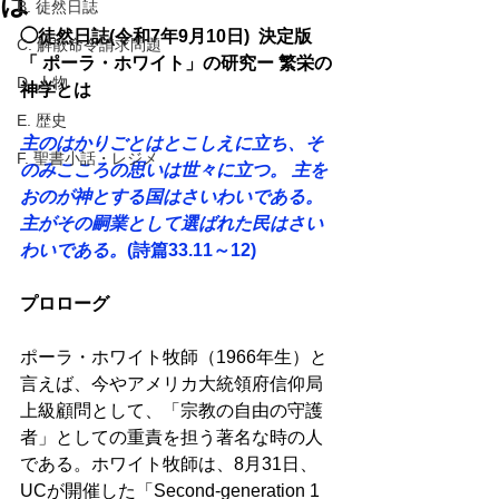
は
B. 徒然日誌
◯徒然日誌(令和7年9月10日)  決定版
C. 解散命令請求問題
「 ポーラ・ホワイト」の研究ー 繁栄の
D. 人物
神学とは
E. 歴史
主のはかりごとはとこしえに立ち、そ
F. 聖書小話・レジメ
のみこころの思いは世々に立つ。 主を
おのが神とする国はさいわいである。
主がその嗣業として選ばれた民はさい
わいである。
(詩篇33.11～12)
プロローグ 
ポーラ・ホワイト牧師（1966年生）と
言えば、今やアメリカ大統領府信仰局
上級顧問として、「宗教の自由の守護
者」としての重責を担う著名な時の人
である。ホワイト牧師は、8月31日、
UCが開催した「Second-generation 1