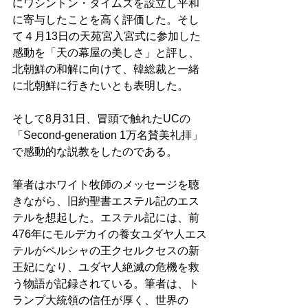
にワシントン・タイムズを設立し平和
に寄与したことを高く評価した。そし
て４月13日の天苑宮入宮式に参加した
感動を「天の幕屋の美しさ」と評し、
北朝鮮の和解に向けて、韓総裁と一緒
に北朝鮮に行きたいとも表明した。 
そして8月31日、冒頭で触れたUCの
「Second-generation 1万名賛美礼拝」
で感動的な説教をしたのである。 
筆者はホワイト牧師のメッセージを聴
きながら、旧約聖書エステル記のエス
テルを想起した。エステル記には、前
476年にモルデカイの養女ユダヤ人エス
テルがペルシャの王クセルクセスの新
王妃になり、ユダヤ人絶滅の危機を救
う物語が記録されている。筆者は、ト
ランプ大統領の信任が厚く、世界の