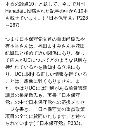
本香の論点10」と題して、今まで月刊
Hanadaに投稿された記事の中から10本
も載せています。(『日本保守党』P228
～267)
つまり日本保守党党首の百田尚樹氏や
有本香さんは、福田ますみさんや花田
紀凱氏と極めて近い関係にあり、従っ
て両人がUCについてどのような見解を
持たれているかを熟知する立場にあ
り、UCに関する正しい情報を得ている
ことは、想像に難くありません。ま
た、やはりUCには理解がある前衆議院
議員の長尾敬氏も、著書『日本保守
党』の中で日本保守党への応援メッセ
ージを書き、「日本保守党の重点政策
項目の全てに賛同いたします」と述べ
られています(『日本保守党』P333)。 