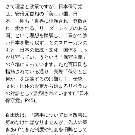
さて理念と政策ですが、日本保守党
は、安倍元首相の「美しい国、日
本」、即ち「世界に信頼され、尊敬さ
れ、愛される、リーダーシップのある
国」という理想を踏襲し、「豊かで強
い日本を取り戻す」とのスローガンの
もと、日本の伝統・文化・国体をしっ
かり守っていこうという「保守主義」
の立場に立っています。ただ百田氏も
指摘されている通り、実際「保守とは
何か」を定義するのは難しく、伝統・
文化・国体の否定から始まるリベラル
の対語として説明されています(『日本
保守党』P45)。 
百田氏は、「諸事について日々改善に
努めなければなりませんが、先人の築
きあげてきた制度や社会を旧弊として