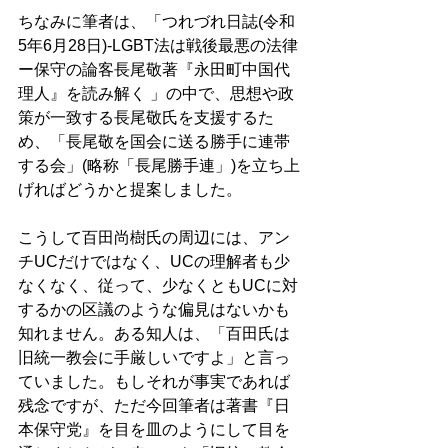
ちなみに筆者は、「つれづれ日誌(令和
5年6月28日)-LGBT法は戦後最悪の法律
ー保守の論客長尾敬著『永田町中国代
理人』を読み解く 」の中で、思想や政
策が一致する長尾敬氏を支援するた
め、「長尾敬を国会に送る勝手に連帯
する会」(略称「長尾勝手連」)を立ち上
げればどうかと提案しました。 
こうして百田尚樹氏の周辺には、アン
チUCだけではなく、UCの理解者も少
なくなく、従って、少なくともUCに対
するかの区議のような偏見はないかも
知れません。ある知人は、「百田氏は
旧統一教会に手厳しいですよ」と言っ
ていました。もしそれが事実であれば
残念ですが、ただ今回筆者は著書『日
本保守党』を目を皿のようにして目を