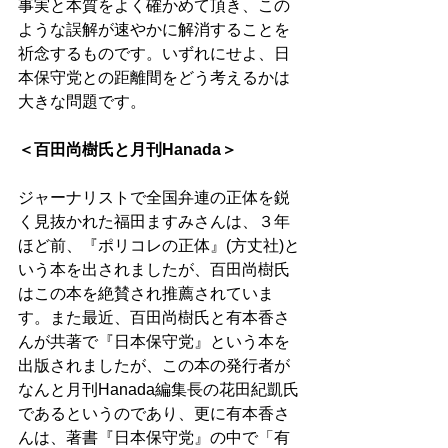
事実と本質をよく確かめて頂き、この
ような誤解が速やかに解消することを
祈念するものです。いずれにせよ、日
本保守党との距離間をどう考えるかは
大きな問題です。 
＜百田尚樹氏と月刊Hanada＞ 
ジャーナリストで全国弁連の正体を鋭
く見抜かれた福田ますみさんは、３年
ほど前、『ポリコレの正体』(方丈社)と
いう本を出されましたが、百田尚樹氏
はこの本を絶賛され推薦されていま
す。また最近、百田尚樹氏と有本香さ
んが共著で『日本保守党』という本を
出版されましたが、この本の発行者が
なんと月刊Hanada編集長の花田紀凱氏
であるというのであり、更に有本香さ
んは、著書『日本保守党』の中で「有