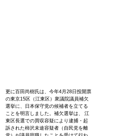
更に百田尚樹氏は、今年4月28日投開票
の東京15区（江東区）衆議院議員補欠
選挙に、日本保守党の候補者を立てる
ことを明言しました。補欠選挙は、 江
東区長選での買収容疑により逮捕・起
訴された柿沢未途容疑者（自民党を離
党）が議員辞職したことを受けて行わ