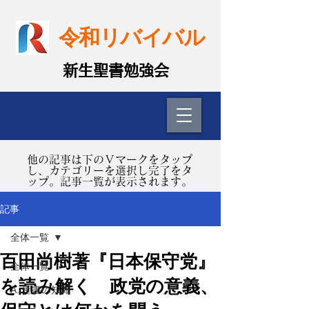
令和リバイバル
​新生聖書勉強会
​他の記事は下のＶマークをタップ
し、カテゴリーを選択し完了をタ
ップ。記事一覧が表示されます。
記事
全体一覧
百田尚樹著『日本保守党』
全体一覧
を読み解く 政党の意義、
A. 聖書の知識