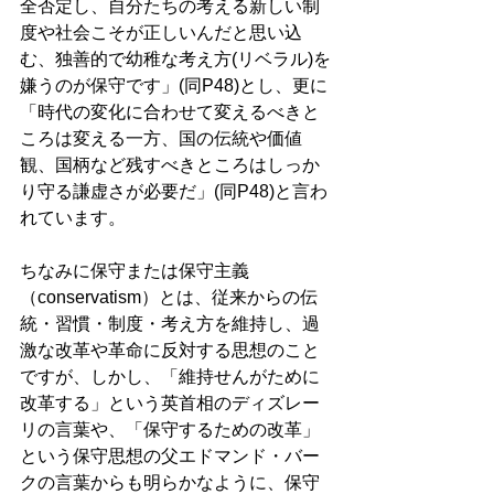
全否定し、自分たちの考える新しい制
度や社会こそが正しいんだと思い込
む、独善的で幼稚な考え方(リベラル)を
嫌うのが保守です」(同P48)とし、更に
「時代の変化に合わせて変えるべきと
ころは変える一方、国の伝統や価値
観、国柄など残すべきところはしっか
り守る謙虚さが必要だ」(同P48)と言わ
れています。 
ちなみに保守または保守主義
（conservatism）とは、従来からの伝
統・習慣・制度・考え方を維持し、過
激な改革や革命に反対する思想のこと
ですが、しかし、「維持せんがために
改革する」という英首相のディズレー
リの言葉や、「保守するための改革」
という保守思想の父エドマンド・バー
クの言葉からも明らかなように、保守