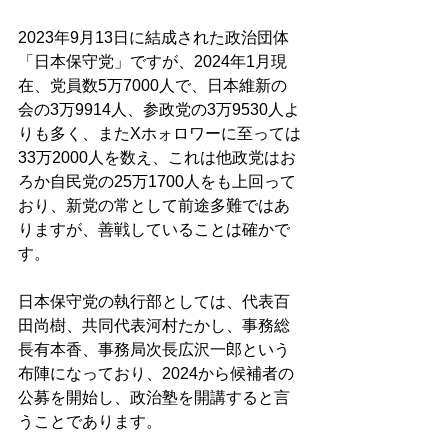
2023年9月13日に結成された政治団体
「日本保守党」ですが、2024年1月現
在、党員数5万7000人で、日本維新の
会の3万9914人、参政党の3万9530人よ
りも多く、またXホォロワーに至っては
33万2000人を数え、これは他政党はお
ろか自民党の25万1700人をも上回って
おり、新党の常として前途多難ではあ
りますが、善戦していることは確かで
す。 
日本保守党の執行部としては、代表百
田尚樹、共同代表河村たかし、事務総
長有本香、事務局次長広沢一郎という
布陣になっており、2024から候補者の
公募を開始し、政治塾を開講すると言
うことであります。 