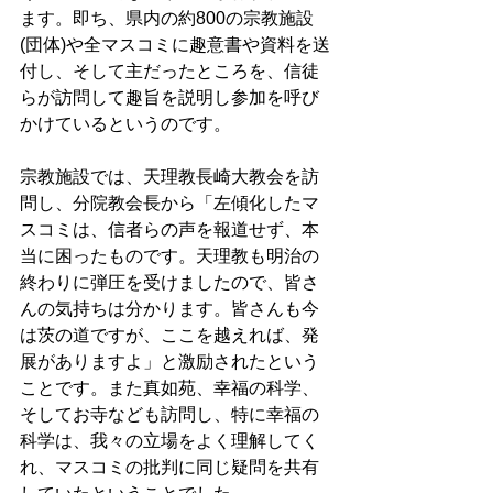
ます。即ち、県内の約800の宗教施設
(団体)や全マスコミに趣意書や資料を送
付し、そして主だったところを、信徒
らが訪問して趣旨を説明し参加を呼び
かけているというのです。 
宗教施設では、天理教長崎大教会を訪
問し、分院教会長から「左傾化したマ
スコミは、信者らの声を報道せず、本
当に困ったものです。天理教も明治の
終わりに弾圧を受けましたので、皆さ
んの気持ちは分かります。皆さんも今
は茨の道ですが、ここを越えれば、発
展がありますよ」と激励されたという
ことです。また真如苑、幸福の科学、
そしてお寺なども訪問し、特に幸福の
科学は、我々の立場をよく理解してく
れ、マスコミの批判に同じ疑問を共有