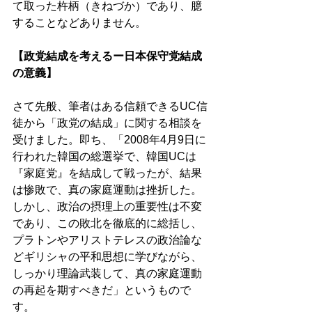
て取った杵柄（きねづか）であり、臆
することなどありません。 
【政党結成を考えるー日本保守党結成
の意義】 
さて先般、筆者はある信頼できるUC信
徒から「政党の結成」に関する相談を
受けました。即ち、「2008年4月9日に
行われた韓国の総選挙で、韓国UCは
『家庭党』を結成して戦ったが、結果
は惨敗で、真の家庭運動は挫折した。
しかし、政治の摂理上の重要性は不変
であり、この敗北を徹底的に総括し、
プラトンやアリストテレスの政治論な
どギリシャの平和思想に学びながら、
しっかり理論武装して、真の家庭運動
の再起を期すべきだ」というもので
す。 