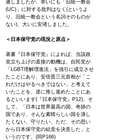
通しましたが、幸いにも「旧統一教会
(UC)」に対する批判はなく(というよ
り、旧統一教会という名詞そのものが
ない)、大いに安堵しました。 
＜日本保守党の現況と原点＞ 
著書『日本保守党』によれば、当該政
党立ち上げの直接の動機は、自民党が
「LGBT理解増進法」を強引に成立させ
たことにあり、安倍晋三元首相が「こ
れだけはやるべきではない」と考えて
いたことを、逆に推し進めたことにあ
るといいます(『日本保守党』P12)。そ
して、「日本は世界最高の国、奇跡の
国であり、そんな素晴らしい国を潰し
たくない、守りたい、ただ、その思い
から日本保守党の結党を決意した」と
いうのです。(同P166)