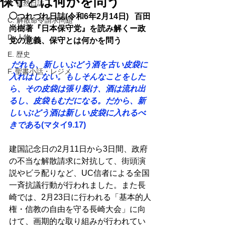
保守とは何かを問う
B. 徒然日誌
◯つれづれ日誌(令和6年2月14日)
百田
C. 解散命令請求問題
尚樹著『日本保守党』を読み解くー政
D. 人物
党の意義、保守とは何かを問う 
E. 歴史
 だれも、新しいぶどう酒を古い皮袋に
F. 聖書小話・レジメ
入れはしない。もしそんなことをした
ら、その皮袋は張り裂け、酒は流れ出
るし、皮袋もむだになる。だから、新
しいぶどう酒は新しい皮袋に入れるべ
きであ
る(マタイ9.17)
建国記念日の2月11日から3日間、政府
の不当な解散請求に対抗して、街頭演
説やビラ配りなど、UC信者による全国
一斉抗議行動が行われました。また長
崎では、2月23日に行われる「基本的人
権・信教の自由を守る長崎大会」に向
けて、画期的な取り組みが行われてい