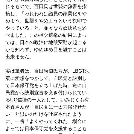
れるもので、百田氏は世襲の弊害を指
摘し、「われわれは議員の家業化をや
めよう、世襲をやめようという旗印で
やっている」と、並々ならぬ決意を述
べました。この補欠選挙の結果によっ
ては、日本の政治に地殻変動が起こる
かも知れず、ゆめゆめ目を離すことは
出来ません。 
実は筆者は、百田尚樹氏らが、LBGT法
案に愛想をつかして、自民党と訣別し
て日本保守党を立ち上げた時、逆に自
民党から訣別宣言を突き付けられてい
るUC信徒の一人として、いみじくも有
本香さんが「自民党に一太刀浴びせた
い」と思いのたけを吐露されたよう
に、一瞬「よくやってくれた、場合に
よっては日本保守党を支援することも