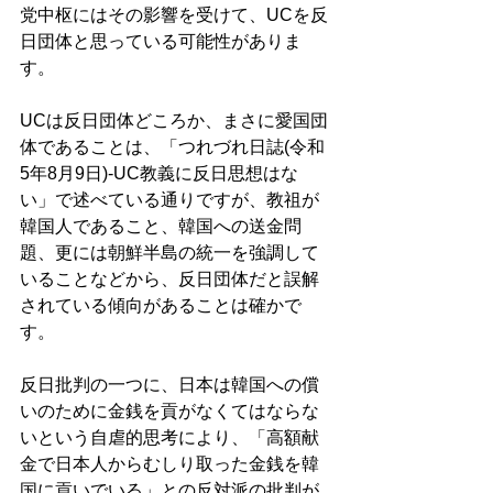
党中枢にはその影響を受けて、UCを反
日団体と思っている可能性がありま
す。 
UCは反日団体どころか、まさに愛国団
体であることは、「つれづれ日誌(令和
5年8月9日)-UC教義に反日思想はな
い」で述べている通りですが、教祖が
韓国人であること、韓国への送金問
題、更には朝鮮半島の統一を強調して
いることなどから、反日団体だと誤解
されている傾向があることは確かで
す。 
反日批判の一つに、日本は韓国への償
いのために金銭を貢がなくてはならな
いという自虐的思考により、「高額献
金で日本人からむしり取った金銭を韓
国に貢いでいる」との反対派の批判が