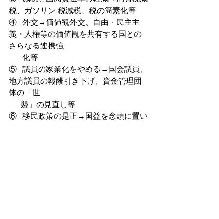
税、ガソリン 税減税、税の簡素化等
④   
外交→価値観外交、自由・民主主
義・人権等の価値観を共有する国との
さらなる連携強
 　  化等
⑤   
議員の家業化をやめる→国会議員、
地方議員の報酬引き下げ、資金管理団
体の「世  
      襲」の見直し等
⑥   
移民政策の是正→国益を念頭に置い
た政策、入管難民法の改正・厳正化、
経営ビザ見直
　　し等
⑦   
エネルギーと産業政策→日本の省エ
ネ技術を守る、再エネ賦課金の廃止等
⑧   
教育と福祉→教科書検定制度（とく
に歴史）の見直し、留学生制度の見直
し、出産育児