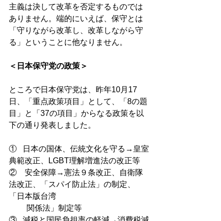
主義は決して改革を否定するものでは
ありません。端的にいえば、保守とは
「守りながら改革し、改革しながら守
る」ということに他なりません。 
＜日本保守党の政策＞ 
ところで日本保守党は、昨年10月17
日、「重点政策項目」として、「8の題
目」と「37の項目」からなる政策を以
下の通り発表しました。 
①   
日本の国体、伝統文化を守る→皇室
典範改正、LGBT理解増進法の改正等
②    
安全保障→憲法９条改正、自衛隊
法改正、「スパイ防止法」の制定、
「日本版台湾　
　　 関係法」制定等
③   
減税と国民負担率の軽減→消費税減