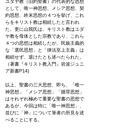
ユダヤ教（旧約聖書）の代表的な思想
として、唯一神思想、メシア思想、契
約思想、終末思想の４つを挙げ、これ
らをキリスト教は相続したと言われ
た。更に山我氏は、キリスト教はユダ
ヤ教を母体とした宗教であり、これら
４つの思想は相続したが、民族主義的
な「選民思想」と「律法至上主義」は
相続せず、退けたとも述べたられた。
（著書『キリスト教入門』岩波ジュニ
ア新書P14)
以上、聖書の三大思想、即ち、「唯一
神思想」「メシア思想」「贖罪思想」
はそれぞれ極めて重要な聖書の思想で
あるが、今回は特に「唯一神思想」、
並びに「神」について筆者の所見を述
べることにする。