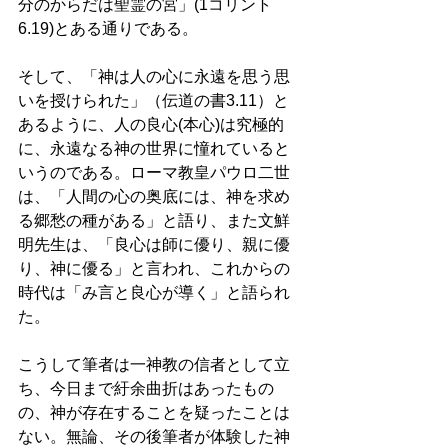
分のからだは聖霊の宮」(1コリント
6.19)とある通りである。 
そして、「神は人の心に永遠を思う思
いを授けられた」（伝道の書3.11）と
あるように、人の良心(本心)は究極的
に、永遠なる神の世界に憧れていると
いうのである。ローマ教皇パウロ二世
は、「人間の心の奥底には、神を求め
る郷愁の種がある」と語り、また文鮮
明先生は、「良心は師に優り、親に優
り、神に優る」と言われ、これからの
時代は「み言と良心が導く」と語られ
た。 
こうして筆者は一神教の信者として立
ち、今日まで紆余曲折はあったもの
の、神が存在することを疑ったことは
ない。無論、その後筆者が体験した神