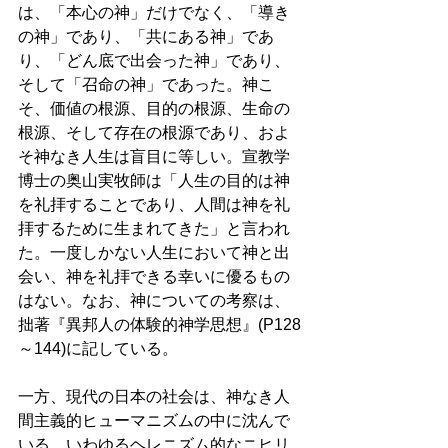
は、「本心の神」だけでなく、「導き
の神」であり、「共にある神」であ
り、「どん底で出会った神」であり、
そして「召命の神」であった。神こ
そ、価値の根源、目的の根源、生命の
根源、そして存在の根源であり、およ
そ神なき人生は盲目に等しい。宣教学
博士の奥山実牧師は「人生の目的は神
を礼拝することであり、人間は神を礼
拝するために生まれてきた」と言われ
た。一度しかない人生において神と出
会い、神を礼拝できる幸いに優るもの
はない。なお、神についての考察は、
拙著『異邦人の体験的神学思想』(P128
～144)に記している。 
一方、現代の日本の社会は、神なき人
間主義的ヒューマニズムの中に沈んで
いる。いわゆるヘレニズム的なニヒリ