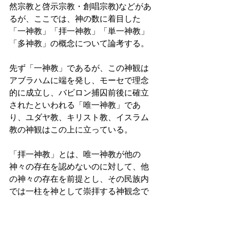
然宗教と啓示宗教・創唱宗教)などがあ
るが、ここでは、神の数に着目した
「一神教」「拝一神教」「単一神教」
「多神教」の概念について論考する。 
先ず「一神教」であるが、この神観は
アブラハムに端を発し、モーセで理念
的に成立し、バビロン捕囚前後に確立
されたといわれる「唯一神教」であ
り、ユダヤ教、キリスト教、イスラム
教の神観はこの上に立っている。 
「拝一神教」とは、唯一神教が他の
神々の存在を認めないのに対して、他
の神々の存在を前提とし、その民族内
では一柱を神として崇拝する神観念で
あり、アブラハムからバビロン捕囚時
代までの古代イスラエルの神観や浄土
宗の神観がこれに該当する。古代イス