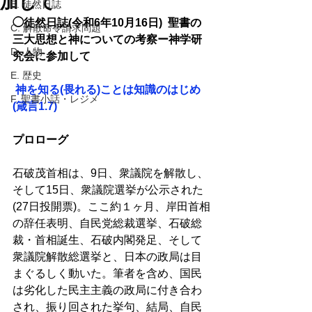
加して
B. 徒然日誌
◯徒然日誌(令和6年10月16日)  聖書の
C. 解散命令請求問題
三大思想と神についての考察ー神学研
D. 人物
究会に参加して
E. 歴史
 神を知る(畏れる)ことは知識のはじめ
F. 聖書小話・レジメ
(箴言1.7)
プロローグ 
石破茂首相は、9日、衆議院を解散し、
そして15日、衆議院選挙が公示された
(27日投開票)。ここ約１ヶ月、岸田首相
の辞任表明、自民党総裁選挙、石破総
裁・首相誕生、石破内閣発足、そして
衆議院解散総選挙と、日本の政局は目
まぐるしく動いた。筆者を含め、国民
は劣化した民主主義の政局に付き合わ
され、振り回された挙句、結局、自民