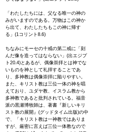
「わたしたちには、父なる唯一の神の
みがいますのである。万物はこの神か
ら出て、わたしたちもこの神に帰す
る」(1コリント8.6)
ちなみにモーセの十戒の第二戒に「刻
んだ像を造ってはならない」(出エジプ
ト20.4)とあるが、偶像崇拝とは神でな
いものを神として礼拝することであ
り、多神教は偶像崇拝に陥りやすい。
また、キリスト教は三位一体の神を唱
えており、ユダヤ教、イスラム教から
多神教であると批判されている。福音
派の黒瀬博牧師は、著書『新しいキリ
スト教の展開』(グッドタイム出版)の中
で、「キリスト教は一神教ではありま
すが、厳密に言えば三位一体教なので