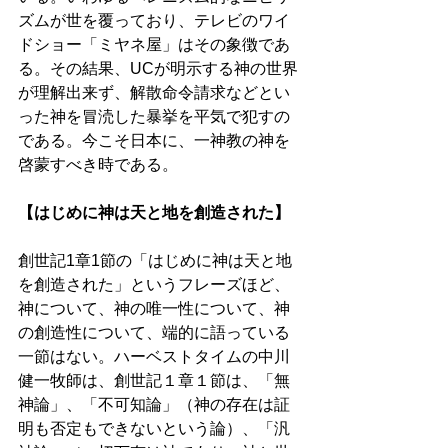
ズムが世を覆っており、テレビのワイ
ドショー「ミヤネ屋」はその象徴であ
る。その結果、UCが明示する神の世界
が理解出来ず、解散命令請求などとい
った神を冒涜した暴挙を平気で犯すの
である。今こそ日本に、一神教の神を
啓蒙すべき時である。 
【はじめに神は天と地を創造された】 
創世記1章1節の「はじめに神は天と地
を創造された」というフレーズほど、
神について、神の唯一性について、神
の創造性について、端的に語っている
一節はない。ハーベストタイムの中川
健一牧師は、創世記１章１節は、「無
神論」、「不可知論」（神の存在は証
明も否定もできないという論）、「汎