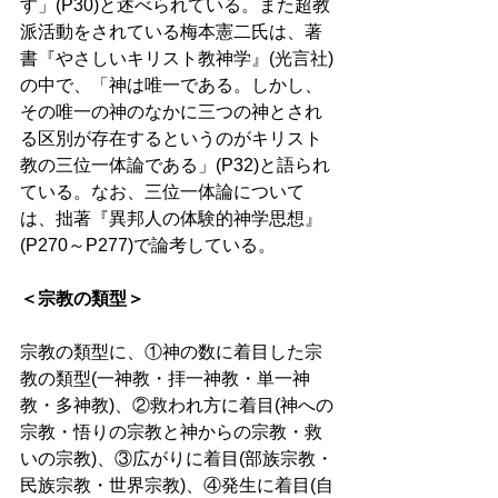
す」(P30)と述べられている。また超教
派活動をされている梅本憲二氏は、著
書『やさしいキリスト教神学』(光言社)
の中で、「神は唯一である。しかし、
その唯一の神のなかに三つの神とされ
る区別が存在するというのがキリスト
教の三位一体論である」(P32)と語られ
ている。なお、三位一体論について
は、拙著『異邦人の体験的神学思想』
(P270～P277)で論考している。 
＜宗教の類型＞
宗教の類型に、①神の数に着目した宗
教の類型(一神教・拝一神教・単一神
教・多神教)、②救われ方に着目(神への
宗教・悟りの宗教と神からの宗教・救
いの宗教)、③広がりに着目(部族宗教・
民族宗教・世界宗教)、④発生に着目(自