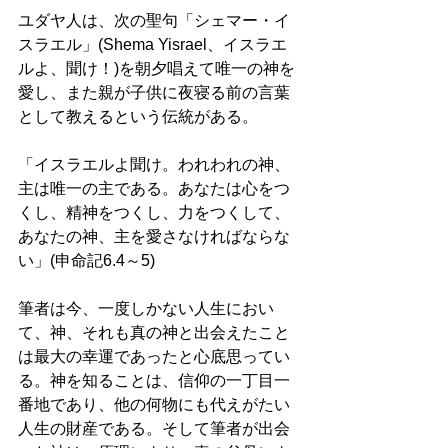
ユダヤ人は、次の聖句「シェマー・イ
スラエル」(Shema Yisrael、イスラエ
ルよ、聞け！)を朝夕唱えて唯一の神を
愛し、また親が子供に夜寝る前の言葉
として教えるという伝統がある。 
「イスラエルよ聞け。われわれの神、
主は唯一の主である。あなたは心をつ
くし、精神をつくし、力をつくして、
あなたの神、主を愛さなければならな
い」(申命記6.4～5)
筆者は今、一度しかない人生におい
て、神、それも真の神と出会えたこと
は最大の幸運であったと心底思ってい
る。神を知ることは、信仰の一丁目一
番地であり、他の何物にも代えがたい
人生の財産である。そして筆者が出会