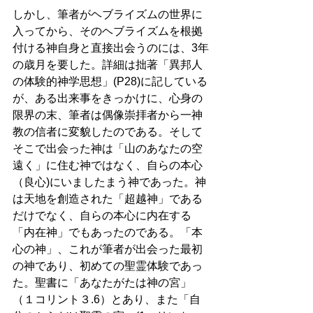
しかし、筆者がヘブライズムの世界に
入ってから、そのヘブライズムを根拠
付ける神自身と直接出会うのには、3年
の歳月を要した。詳細は拙著「異邦人
の体験的神学思想」(P28)に記している
が、ある出来事をきっかけに、心身の
限界の末、筆者は偶像崇拝者から一神
教の信者に変貌したのである。そして
そこで出会った神は「山のあなたの空
遠く」に住む神ではなく、自らの本心
（良心)にいましたまう神であった。神
は天地を創造された「超越神」である
だけでなく、自らの本心に内在する
「内在神」でもあったのである。「本
心の神」、これが筆者が出会った最初
の神であり、初めての聖霊体験であっ
た。聖書に「あなたがたは神の宮」
（１コリント３.6）とあり、また「自