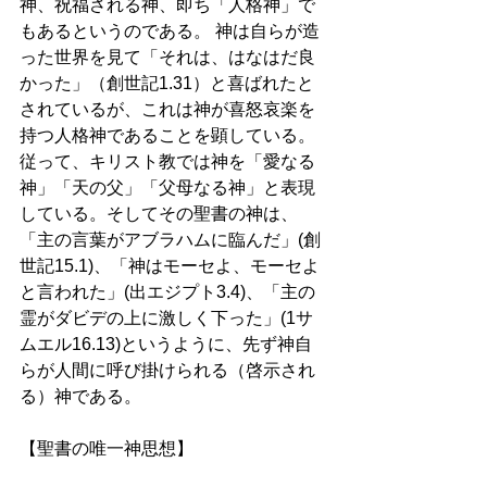
神、祝福される神、即ち「人格神」で
もあるというのである。 神は自らが造
った世界を見て「それは、はなはだ良
かった」（創世記1.31）と喜ばれたと
されているが、これは神が喜怒哀楽を
持つ人格神であることを顕している。
従って、キリスト教では神を「愛なる
神」「天の父」「父母なる神」と表現
している。そしてその聖書の神は、
「主の言葉がアブラハムに臨んだ」(創
世記15.1)、「神はモーセよ、モーセよ
と言われた」(出エジプト3.4)、「主の
霊がダビデの上に激しく下った」(1サ
ムエル16.13)というように、先ず神自
らが人間に呼び掛けられる（啓示され
る）神である。 
【聖書の唯一神思想】 