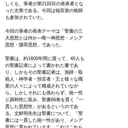
しくも、筆者が第21回目の発表者とな
った次第である。今回は福音派の牧師
も参加されていた。 
今回の筆者の発表テーマは「聖書の三
大思想とは何か―唯一神思想・メシア
思想・贖罪思想」であった。 
聖書は、約1600年間に渡って、40人も
の聖書記者によって書かれた書であ
り、しかもその聖書記者は、漁師・取
税人・神学者・預言者・王と様々な職
業の人々によって構成されていなが
ら、しかしそれにも係わらず、統一性
と調和性に富み、聖書66巻を貫く「一
貫した思想性」があるというのであ
る。文鮮明先生は聖書について、「聖
書には一貫した統一性があり、メシア
思想に貫かれています。これはこれら