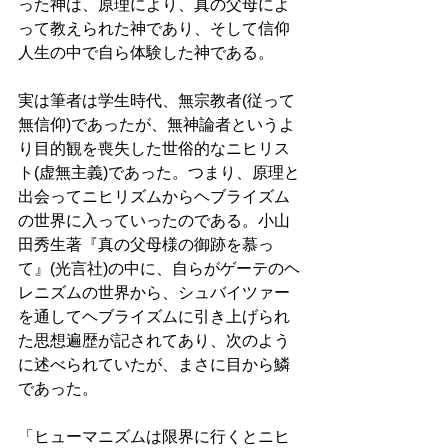
った神は、原理により、真の父母によ
って教えられた神であり、そして信仰
人生の中で自ら体験した神である。 
実は筆者は学生時代、無宗教者(従って
無信仰)であったが、無神論者というよ
り目的観を喪失した世俗的なニヒリス
ト(虚無主義)であった。つまり、原理と
出会ってニヒリズムからヘブライズム
の世界に入っていったのである。小山
田秀生著『真の父母様の御跡を慕っ
て』(光言社)の中に、自らがゲーテのヘ
レニズムの世界から、シュバイツァー
を通してヘブライズムに引き上げられ
た思想遍歴が記されてあり、次のよう
に述べられていたが、まさに目から鱗
であった。 
「ヒューマニズムは限界に行くとニヒ