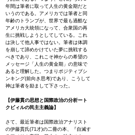
年間は筆者に取って人生の黄金期だと
いうのである。アメリカでは筆者と同
年齢のトランプが、世界で最も過酷な
アメリカ大統領になって、合衆国の再
生に挑戦しようとしてしている。これ
は決して他人事ではない。筆者は体調
を崩して諦めかけていた夢に挑戦する
べきであり、これこそ神からの希望の
メッセージ「人生の黄金期」の意味で
あると理解した。つまりポジティブシ
ンキング(前向き思考)であり、こうして
神は筆者を励まして下さった。 
【伊藤貫の思想と国際政治の分析ート
クビィルの民主主義論】 
さて、最近筆者は国際政治アナリスト
の伊藤貫氏(71才)の二冊の本、『自滅す