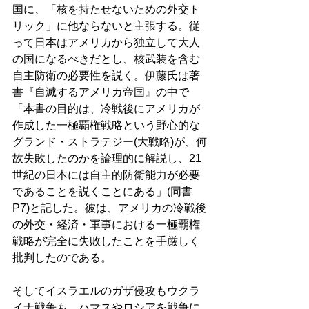
国に、「核を持たせないための外交ト
リック」に他ならないと主張する。従
って日本はアメリカから独立して大人
の国になるべきだとし、核武装を含む
自主防衛の必要性を説く。伊藤氏は著
書『自滅するアメリカ帝国』の中で
「本書の目的は、冷戦後にアメリカが
作成した一極覇権戦略という野心的な
グランド・ストラテジー(大戦略)が、何
故失敗したのかを論理的に解説し、21
世紀の日本には自主的防衛能力が必要
であることを説くことにある」(同書
P7)と記した。彼は、アメリカの冷戦後
の外交・経済・軍事における一極覇権
戦略が完全に失敗したことを手厳しく
批判したのである。 
そしてイスラエルのガザ侵攻もウクラ
イナ戦争も、ハマスやロシアを戦争に