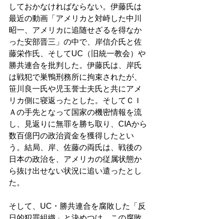
しておかなければならない。伊藤氏は
最近の動画「アメリカと対峙した中川
昭一、アメリカに追随せざるを得なか
った安部晋三」の中で、岸信介氏と佐
藤栄作氏、そしてUC（旧統一教会）や
勝共連合を批判した。伊藤氏は、岸氏
は戦犯で巣鴨刑務所に拘束されたが、
笹川良一氏や児玉誉士夫氏と共にアメ
リカ側に寝返ったとした。そしてＣＩ
Ａの手先となって国家の機密情報を流
し、見返りに無罪を勝ち取り、CIAから
数百億円の政治資金を獲得したとい
う。結局、岸、佐藤の両氏は、戦後の
日本の政治を、アメリカの従属状態か
ら抜け出せない状況に追い遣ったとし
た。
そして、UC・勝共連合を腐敗した「反
日的犯罪組織」と決めつけ、この腐敗