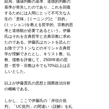
結局、価値判断の基準、道徳的判断の
基準が喪失したのであり、これを回復
するためには人間にとって不可欠な人
生の「意味」(ミーニング)と「目的」
(ミッション)を教える哲学的、宗教的思
考と道徳観が必要であるという。伊藤
氏はそれを古典哲学と古典宗教に求め
たのである。伊藤氏はカントを読んだ
お陰でプラトンなどのギリシャ古典哲
学が理解できたとし、キリスト教、仏
教、儒教を評価して、2500年前の思
想・哲学・宗教は今でも70%以上は正
しいとした。 
以上が伊藤貫氏の思想と国際政治分析
の概略である。 
しかし、ここで伊藤氏の「岸信介批
判」「UC批判」の間違い（誤解）を糺