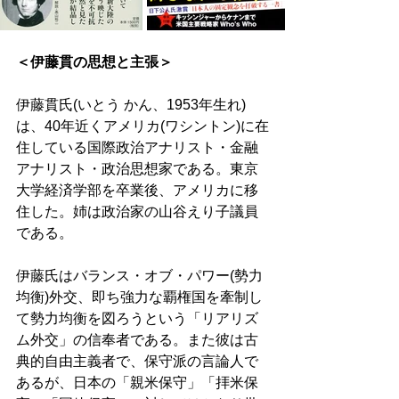
＜伊藤貫の思想と主張＞
伊藤貫氏(いとう かん、1953年生れ)
は、40年近くアメリカ(ワシントン)に在
住している国際政治アナリスト・金融
アナリスト・政治思想家である。東京
大学経済学部を卒業後、アメリカに移
住した。姉は政治家の山谷えり子議員
である。
伊藤氏はバランス・オブ・パワー(勢力
均衡)外交、即ち強力な覇権国を牽制し
て勢力均衡を図ろうという「リアリズ
ム外交」の信奉者である。また彼は古
典的自由主義者で、保守派の言論人で
あるが、日本の「親米保守」「拝米保