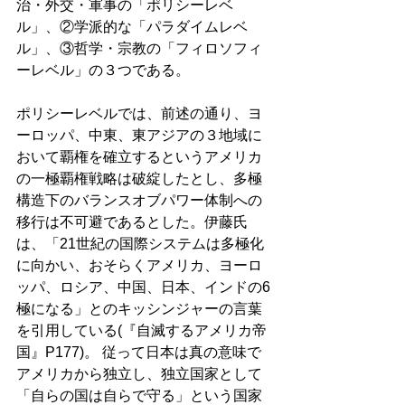
治・外交・軍事の「ポリシーレベ
ル」、②学派的な「パラダイムレベ
ル」、③哲学・宗教の「フィロソフィ
ーレベル」の３つである。 
ポリシーレベルでは、前述の通り、ヨ
ーロッパ、中東、東アジアの３地域に
おいて覇権を確立するというアメリカ
の一極覇権戦略は破綻したとし、多極
構造下のバランスオブパワー体制への
移行は不可避であるとした。伊藤氏
は、「21世紀の国際システムは多極化
に向かい、おそらくアメリカ、ヨーロ
ッパ、ロシア、中国、日本、インドの6
極になる」とのキッシンジャーの言葉
を引用している(『自滅するアメリカ帝
国』P177)。 従って日本は真の意味で
アメリカから独立し、独立国家として
「自らの国は自らで守る」という国家