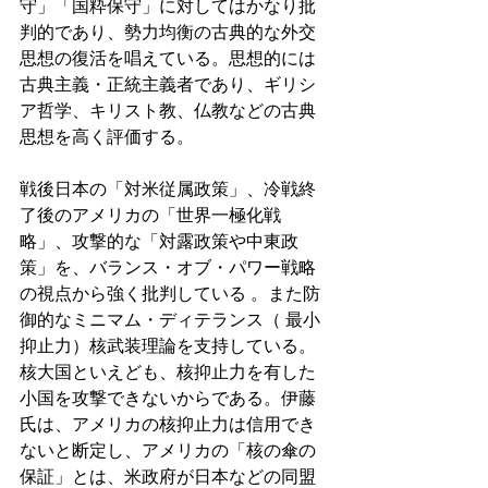
守」「国粋保守」に対してはかなり批
判的であり、勢力均衡の古典的な外交
思想の復活を唱えている。思想的には
古典主義・正統主義者であり、ギリシ
ア哲学、キリスト教、仏教などの古典
思想を高く評価する。 
戦後日本の「対米従属政策」、冷戦終
了後のアメリカの「世界一極化戦
略」、攻撃的な「対露政策や中東政
策」を、バランス・オブ・パワー戦略
の視点から強く批判している 。また防
御的なミニマム・ディテランス（ 最小
抑止力）核武装理論を支持している。
核大国といえども、核抑止力を有した
小国を攻撃できないからである。伊藤
氏は、アメリカの核抑止力は信用でき
ないと断定し、アメリカの「核の傘の
保証」とは、米政府が日本などの同盟