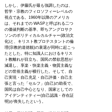
しかし、伊藤氏が最も強調したのは、
哲学・宗教のフィロソフィーレベルの
視点である。1960年以降のアメリカ
は、それまでの WASPと呼ばれる二つ
の価値判断の基準、即ちアングロサク
ソンのポリティカルカルチャー(政治文
化)と、キリスト教プロテスタントの倫
理(宗教的道徳観)の衰退が同時に起こっ
たとした。特に知識人におけるキリス
ト教離れが目立ち、国民の禁欲思想が
減退し、享楽・快楽主義・物質主義な
どの世俗主義が横行した。そして、自
己実現・自己充足・自己評価・自己主
張と言った「セルフ」(自己)の助長で、
国民は自己中心となり、国家としての
アイデンティティー(自己認識・存在証
明)が喪失したという。