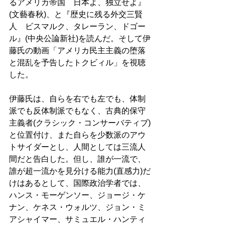
るアメリカ帝国　日本よ、独立せよ』
(文藝春秋)、と『歴史に残る外交三賢
人　ビスマルク、タレーラン、ドゴー
ル』(中央公論新社)を読んだ。そして伊
藤氏の動画「アメリカ民主主義の堕落
と混乱を予告したトクビィル」を視聴
した。
伊藤氏は、自らを右でも左でも、体制
派でも反体制派でもなく、古典的保守
主義者(クラシック・コンサーバティブ)
と位置付け、また自らを少数派のアウ
トサイダーとし、人間としては三流人
間だと告白した。但し、誰が一流で、
誰が超一流かを見分ける能力(直感力)だ
けはあるとして、国際政治学者では、
ハンス・モーゲンソー、ジョージ・ケ
ナン、ケネス・ウォルツ、ジョン・ミ
アシャイマー、サミュエル・ハンティ