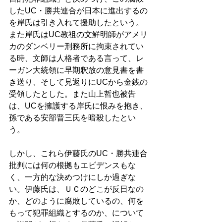
したUC・勝共連合が日本に進出するの
を岸氏は引き入れて援助したという。
また岸氏はUC教祖の文鮮明師がアメリ
カのダンベリー刑務所に拘束されてい
る時、文師は人格者である言って、レ
ーガン大統領に早期釈放の意見書を書
き送り、そして見返りにUCから金銭の
受領したとした。また山上哲也被告
は、UCを擁護する岸氏に恨みを抱き、
孫である安部晋三氏を暗殺したとい
う。
しかし、これら伊藤氏の
UC・勝共連合
批判には何の根拠もエビデンスもな
く、一方的な決めつけにしか過ぎな
い。伊藤氏は、ＵＣのどこが反日なの
か、どのように腐敗しているの、何を
もって犯罪組織とするのか、について