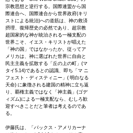
宗教思想と逆行する。国際連盟から国
際連合へ、国際連合から世界政府(キリ
ストによる統治)への道筋は、神の救済
摂理、復帰歴史の必然であり、超宗教
超国家的な神が統治される一極支配の
世界こそ、イエス・キリストが唱えた
「神の国」ではなかったか。従ってア
メリカは、神に選ばれた世界に自由と
民主主義を拡散する「丘の上の町」(マ
タイ5.14)であるとの認識、即ち「マ ニ
フェスト・ディスティニー」( 明白なる
天命) に象徴される建国の精神に立ち返
り、覇権主義ではなく「神主義」(ゴデ
ィズム)による一極支配なら、むしろ歓
迎すべきことだと筆者は考えるのであ
る。 
伊藤氏は、「パックス・アメリカーナ