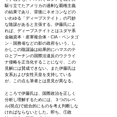
駆り立てたアメリカの過剰な覇権主義
の結果であり、背後にネオコンなどの
いわゆる「ディープステイト」の巧妙
な陰謀があると主張する。伊藤氏によ
れば、ディープステイトとはユダヤ系
金融資本・産軍複合体・CIA・ペンタゴ
ン・国務省などの影の政府をいう。し
かしこの陰謀論は結果的にハマスのテ
ロとプーチンの国際法違反のウクライ
ナ侵略を正当化することになり、この
見解には賛成できない。また伊藤氏は
女系および女性天皇を支持している
が、この点も筆者とは意見が異なる。 
ところで伊藤氏は、国際政治を正しく
分析し理解するためには、３つのレベ
ル(視点)で総合的にものを考え判断しな
ければならないとした。即ち、①政