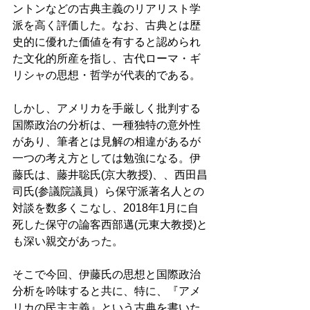
ントンなどの古典主義のリアリスト学
派を高く評価した。なお、古典とは歴
史的に優れた価値を有すると認められ
た文化的所産を指し、古代ローマ・ギ
リシャの思想・哲学が代表的である。 
しかし、アメリカを手厳しく批判する
国際政治の分析は、一種独特の意外性
があり、筆者とは見解の相違があるが
一つの考え方としては勉強になる。伊
藤氏は、藤井聡氏(京大教授)、、西田昌
司氏(参議院議員）ら保守派著名人との
対談を数多くこなし、2018年1月に自
死した保守の論客西部邁(元東大教授)と
も深い親交があった。 
そこで今回、伊藤氏の思想と国際政治
分析を吟味すると共に、特に、『アメ
リカの民主主義』という古典を書いた