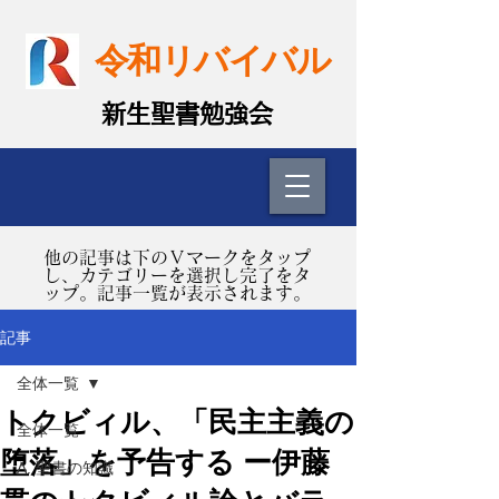
令和リバイバル
​新生聖書勉強会
​他の記事は下のＶマークをタップ
し、カテゴリーを選択し完了をタ
ップ。記事一覧が表示されます。
記事
全体一覧
トクビィル、「民主主義の
全体一覧
堕落」を予告する ー伊藤
A. 聖書の知識