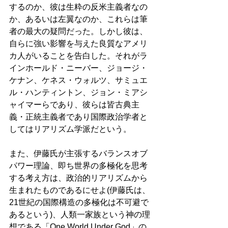
するのか、彼は生粋の反米主義者なの
か、あるいは左翼なのか、これらは筆
者の最大の疑問だった。しかし彼は、
自らに強い影響を与えた良質なアメリ
カ人がいることを告白した。それがラ
インホールド・ニーバー、ジョージ・
ケナン、ケネス・ウォルツ、サミュエ
ル・ハンティントン、ジョン・ミアシ
ャイマーらであり、彼らは皆古典主
義・正統主義者であり国際政治学者と
してはリアリズム学派だという。
また、伊藤氏が主張するバランスオブ
パワー理論、即ち世界の多極化を思考
する考え方は、政治的リアリズムから
生まれたものであるにせよ(伊藤氏は、
21世紀の国際構造の多極化は不可避で
あるという)、人類一家族という神の理
想である「One World Under God」の