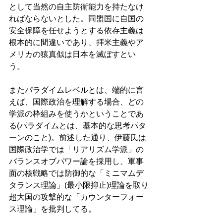
として当然の自主防衛能力を持たなけ
ればならないとした。同盟国に自国の
安全保障を任せようとする依存主義は
根本的に間違いであり、拝米主義やア
メリカの猿真似は日本を滅ぼすとい
う。 
またパラダイムレベルとは、端的に言
えば、国際政治を理解する場合、どの
学派の枠組みを使うかということであ
る(パラダイムとは、基本的な思考パタ
ーンのこと)。前述した通り、伊藤氏は
国際政治学では「リアリズム学派」の
バランスオブパワー論を採用し、軍事
面の核戦略では防御的な「ミニマムデ
タランス理論」(最小限抑止)理論を取り
超大国の攻撃的な「カウンターフォー
ス理論」を批判してる。