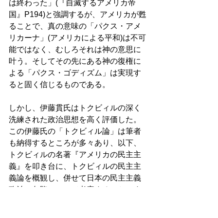
は終わった」(『自滅するアメリカ帝
国』P194)と強調するが、アメリカが甦
ることで、真の意味の「パクス・アメ
リカーナ」(アメリカによる平和)は不可
能ではなく、むしろそれは神の意思に
叶う。そしてその先にある神の復権に
よる「パクス・ゴディズム」は実現す
ると固く信じるものである。 
しかし、伊藤貫氏はトクビィルの深く
洗練された政治思想を高く評価した。
この伊藤氏の「トクビィル論」は筆者
も納得するところが多々あり、以下、
トクビィルの名著『アメリカの民主主
義』を叩き台に、トクビィルの民主主
義論を概観し、併せて日本の民主主義
政治の欠陥について考察することにす
る。 