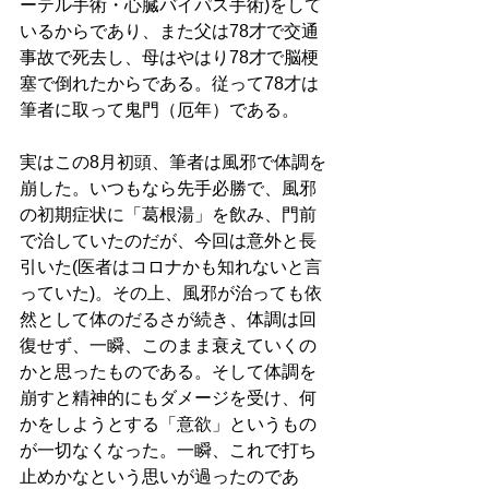
ーテル手術・心臓バイパス手術)をして
いるからであり、また父は78才で交通
事故で死去し、母はやはり78才で脳梗
塞で倒れたからである。従って78才は
筆者に取って鬼門（厄年）である。 
実はこの8月初頭、筆者は風邪で体調を
崩した。いつもなら先手必勝で、風邪
の初期症状に「葛根湯」を飲み、門前
で治していたのだが、今回は意外と長
引いた(医者はコロナかも知れないと言
っていた)。その上、風邪が治っても依
然として体のだるさが続き、体調は回
復せず、一瞬、このまま衰えていくの
かと思ったものである。そして体調を
崩すと精神的にもダメージを受け、何
かをしようとする「意欲」というもの
が一切なくなった。一瞬、これで打ち
止めかなという思いが過ったのであ