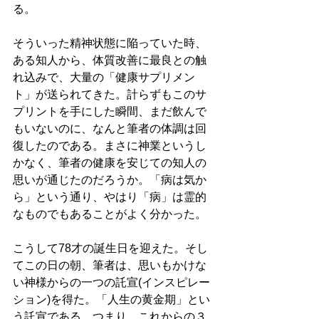
る。 
そういった精神状態に陥っていた時、
ある知人から、体質改善に最良との触
れ込みで、大量の「健康サプリメン
ト」が送られてきた。計らずもこのサ
プリントを手にした瞬間、まだ飲んで
もいないのに、なんと筆者の体調は回
復したのである。まさに神業というし
かなく、筆者の健康を安じての知人の
思いが通じたのだろうか。「病は気か
ら」という通り、やはり「病」は霊的
なものでもあることがよく分かった。 
こうして78才の誕生日を迎えた。そし
てこの日の朝、筆者は、思いもかけな
い神様からの一つの託宣(インスピレー
ション)を得た。「人生の黄金期」とい
う託宣である。つまり、これからの３