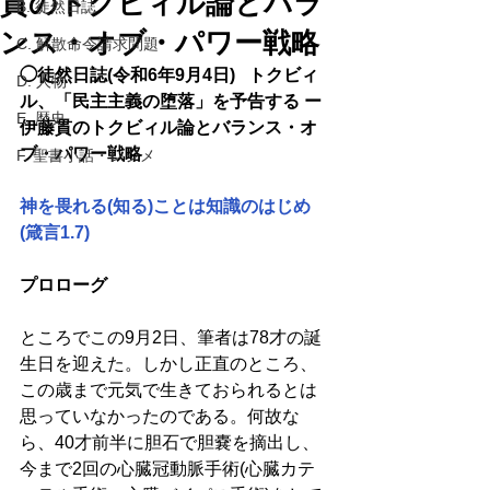
貫のトクビィル論とバラ
B. 徒然日誌
ンス・オブ・パワー戦略
C. 解散命令請求問題
◯徒然日誌(令和6年9月4日)   トクビィ
D. 人物
ル、「民主主義の堕落」を予告する ー
E. 歴史
伊藤貫のトクビィル論とバランス・オ
ブ・パワー戦略
F. 聖書小話・レジメ
神を畏れる(知る)ことは知識のはじめ
(箴言1.7)
プロローグ
ところでこの9月2日、筆者は78才の誕
生日を迎えた。しかし正直のところ、
この歳まで元気で生きておられるとは
思っていなかったのである。何故な
ら、40才前半に胆石で胆嚢を摘出し、
今まで2回の心臓冠動脈手術(心臓カテ