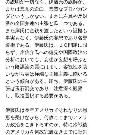
の説明が一切なく、伊藤氏の誤解か、
または悪意の歪曲、悪質なプロパガン
ダというしかない。まさに左翼や反対
派の全国弁連の主張と瓜二つである。
また岸氏に金銭を渡したという証拠も
事実もなく、伊藤氏の妄想であり名誉
棄損である。伊藤氏は、ＵＣ問題に限
らず、岸信介氏への偏見や国際政治の
分析においても、妄想が妄想を呼ぶと
いう陰謀論の罠にはまり、客観性を装
いながら実は極端な主観主義に陥いる
という傾向がある。即ち、伊藤氏の主
張は玉石混交であり、注意深く観察
し、取捨選択する必要がある。
伊藤氏は長年アメリカでそれなりの恩
恵を受けながら、何故ここまでアメリ
カ政治をこき下ろすのか、特に冷戦後
のアメリカを何故完膚なきまでに批判