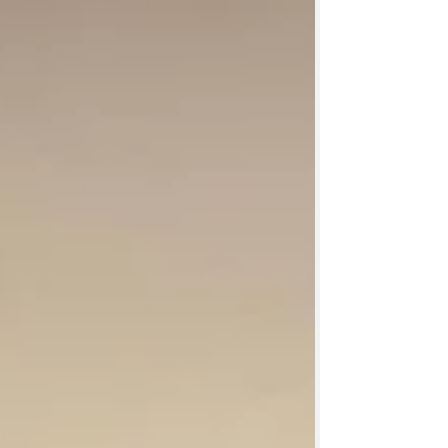
ら手を引いて、そのなすままにしておきなさ
い。その企てや、しわざが、人間から出たもの
なら、自滅するだろう。 しかし、もし神から出
たものなら、あの人たちを滅ぼすことはできま
い。まかり違えば、諸君は神を敵にまわすこと
になるかも知れない(使徒行伝5.38～39) プロロ
ーグ この5月、「月刊正論6月号」にて、ジャー
ナリストの加藤文宏氏がUCの田中富弘会長に
インタビューした記事が載り、また「月刊
Hanada6月号」には作家の福田ますみ氏が寄稿
され、「旧統一教会『解散命令判決』-テロの願
望が叶う日」と題する記事が掲載された。 田中
会長の発言はいわば教団を代表する見解である
が、加藤氏の微妙な質問にも適切に回答し、安
定感があった。また福田ますみ氏の記事は、
UCへの解散請求に関する地裁の解散命令決定
が、如何に恣意的な国策裁判であったかを丹念
な調査により見事にま