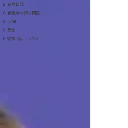
B. 徒然日誌
C. 解散命令請求問題
D. 人物
E. 歴史
F. 聖書小話・レジメ