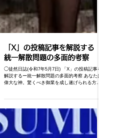
「X」の投稿記事を解説する
統一解散問題の多面的考察
◯徒然日誌(令和7年5月7日) 「X」の投稿記事を
解説するー統一解散問題の多面的考察 あなたは
偉大な神。驚くべき御業を成し遂げられる方。
ただあなたひとり、神. (詩篇86.10) プロローグ
筆者はある知人から「X」への投稿の仕方を学
んで、令和7年3月1...