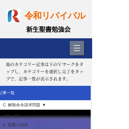
令和リバイバル
​新生聖書勉強会
他のカテゴリー記事は下のＶマークをタ
ップし、カテゴリーを選択し完了をタッ
プで、記事一覧が表示されます。
記事一覧
C. 解散命令請求問題
全体一覧
A. 聖書の知識