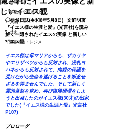
隠されたイエスの実像と新
B. 徒然日誌
しいイエス観
C. 解散命令請求問題
◯徒然日誌(令和6年5月8日)   文鮮明著
D. 人物
『イエス様の生涯と愛』(光言社)を読み
E. 歴史
解くー隠されたイエスの実像 と新しい
イエス観
F. 聖書小話・レジメ
イエス様は母マリアからも、ザカリヤ
やエリザベツからも反対され、洗礼ヨ
ハネからも反対されて、肉親の保護を
受けながら使命を遂げることを断念せ
ざるを得ませんでした。そして新しく
霊的基盤を求め、再び復帰摂理をしよ
うと出発し
たのがイエス様(30才)の出家
でした(『イエス様の生涯と愛』光言社
P107)
プロローグ