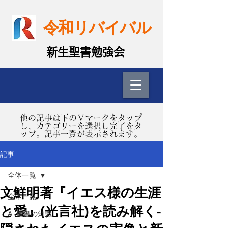
令和リバイバル
​新生聖書勉強会
​他の記事は下のＶマークをタップ
し、カテゴリーを選択し完了をタ
ップ。記事一覧が表示されます。
記事
全体一覧
文鮮明著『イエス様の生涯
全体一覧
と愛』(光言社)を読み解く-
A. 聖書の知識