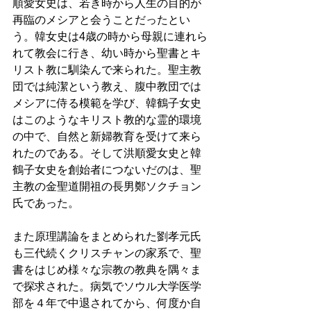
順愛女史は、若き時から人生の目的が
再臨のメシアと会うことだったとい
う。韓女史は4歳の時から母親に連れら
れて教会に行き、幼い時から聖書とキ
リスト教に馴染んで来られた。聖主教
団では純潔という教え、腹中教団では
メシアに侍る模範を学び、韓鶴子女史
はこのようなキリスト教的な霊的環境
の中で、自然と新婦教育を受けて来ら
れたのである。そして洪順愛女史と韓
鶴子女史を創始者につないだのは、聖
主教の金聖道開祖の長男鄭ソクチョン
氏であった。 
また原理講論をまとめられた劉孝元氏
も三代続くクリスチャンの家系で、聖
書をはじめ様々な宗教の教典を隅々ま
で探求された。病気でソウル大学医学
部を４年で中退されてから、何度か自