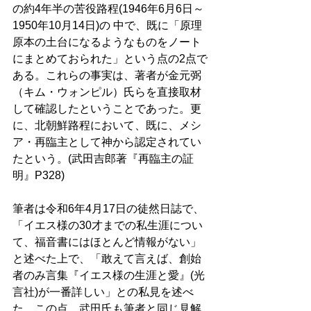
の約4年半の苦役路程(1946年6月6日～
1950年10月14日)の 中で、既に「原理
原本の土台になるようなものをノート
にまとめておられた」という点の2点で
ある。これらの事実は、著者が金元弼
（キム・ウォンピル）氏らを直接取材
して確認したということであった。更
に、北朝鮮路程において、既に、メシ
ア・再臨主として神から認定されてい
たという。(武田吉郎著『再臨主の証
明』P328)
筆者は令和6年4月17日の徒然日誌で、
「イエス様の30才までの私生涯につい
て、福音書にはほとんど情報がない」
と述べた上で、「敢えて言えば、創始
者のみ言集『イエス様の生涯と愛』(光
言社)が一番詳しい」との私見を述べ
た。この点、武田氏も筆者と同じ見解