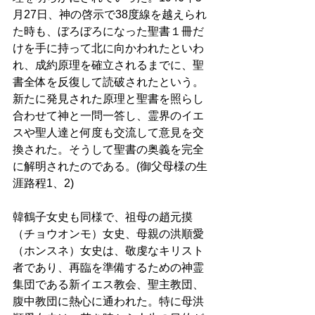
月27日、神の啓示で38度線を越えられ
た時も、ぼろぼろになった聖書１冊だ
けを手に持って北に向かわれたといわ
れ、成約原理を確立されるまでに、聖
書全体を反復して読破されたという。
新たに発見された原理と聖書を照らし
合わせて神と一問一答し、霊界のイエ
スや聖人達と何度も交流して意見を交
換された。そうして聖書の奥義を完全
に解明されたのである。(御父母様の生
涯路程1、2)
韓鶴子女史も同様で、祖母の趙元摸
（チョウオンモ）女史、母親の洪順愛
（ホンスネ）女史は、敬虔なキリスト
者であり、再臨を準備するための神霊
集団である新イエス教会、聖主教団、
腹中教団に熱心に通われた。特に母洪