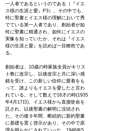
一人者であるというのである（『イエ
ス様の生涯と愛』P3）。その中でも、
特に聖書とイエス様の理解において秀
でている第一人者であり、創始者が如
何に聖書に精通され、如何にイエスの
実像を知っていたか、それは『イエス
様の生涯と愛』を読めば一目瞭然であ
る。 
創始者は、10歳の時家族全員がキリス
ト教に改宗し、以後改宗と共に深い感
銘を受け、この新しい信仰に愛着をも
って、誰よりもイエスを愛したと言わ
れている。そして数えで16才の時(1935
年4月17日)、イエス様から直接使命を
託され、以後聖書の解明に没頭され
た。その後９年間、断続的に新約聖書
に基礎を置く啓示があり、その中で原
理を明らかにされていった。1946年5