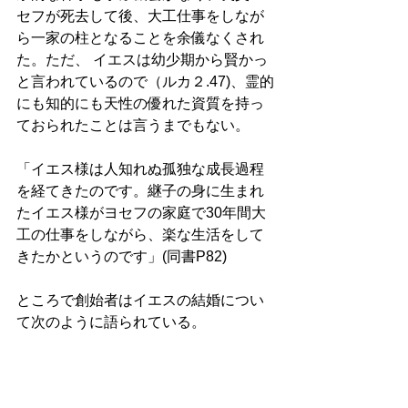
セフが死去して後、大工仕事をしなが
ら一家の柱となることを余儀なくされ
た。ただ、 イエスは幼少期から賢かっ
と言われているので（ルカ２.47)、霊的
にも知的にも天性の優れた資質を持っ
ておられたことは言うまでもない。
「イエス様は人知れぬ孤独な成長過程
を経てきたのです。継子の身に生まれ
たイエス様がヨセフの家庭で30年間大
工の仕事をしながら、楽な生活をして
きたかというのです」(同書P82)
ところで創始者はイエスの結婚につい
て次のように語られている。 
「イエス様が結婚するとしたら、腹違
いの妹（洗礼ヨハネの妹）としなけれ