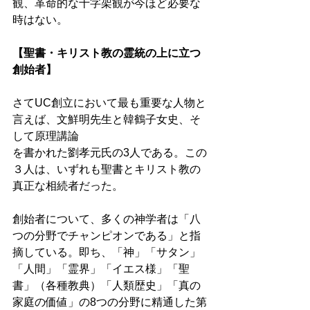
観、革命的な十字架観が今ほど必要な
時はない。 
【聖書・キリスト教の霊統の上に立つ
創始者】 
さてUC創立において最も重要な人物と
言えば、文鮮明先生と韓鶴子女史、そ
して原理講論
を書かれた劉孝元氏の3人である。この
３人は、いずれも聖書とキリスト教の
真正な相続者だった。 
創始者について、多くの神学者は「八
つの分野でチャンピオンである」と指
摘している。即ち、「神」「サタン」
「人間」「霊界」「イエス様」「聖
書」（各種教典）「人類歴史」「真の
家庭の価値」の8つの分野に精通した第