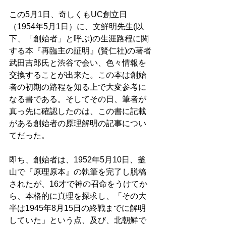
この5月1日、奇しくもUC創立日
（1954年5月1日）に、文鮮明先生(以
下、「創始者」と呼ぶ)の生涯路程に関
する本『再臨主の証明』(賢仁社)の著者
武田吉郎氏と渋谷で会い、色々情報を
交換することが出来た。この本は創始
者の初期の路程を知る上で大変参考に
なる書である。そしてその日、筆者が
真っ先に確認したのは、この書に記載
がある創始者の原理解明の記事につい
てだった。 
即ち、創始者は、1952年5月10日、釜
山で『原理原本』の執筆を完了し脱稿
されたが、16才で神の召命をうけてか
ら、本格的に真理を探求し、「その大
半は1945年8月15日の終戦までに解明
していた」という点、及び、北朝鮮で