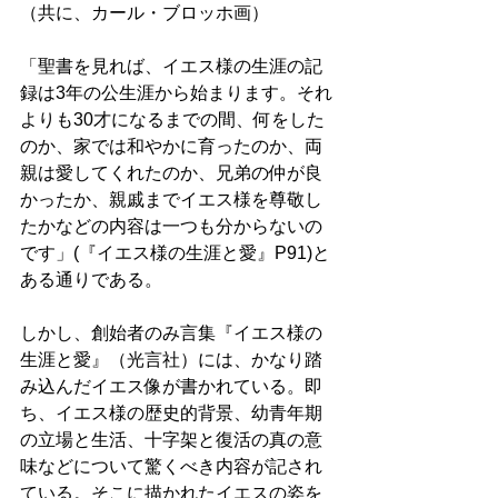
（共に、カール・ブロッホ画）
「聖書を見れば、イエス様の生涯の記
録は3年の公生涯から始まります。それ
よりも30才になるまでの間、何をした
のか、家では和やかに育ったのか、両
親は愛してくれたのか、兄弟の仲が良
かったか、親戚までイエス様を尊敬し
たかなどの内容は一つも分からないの
です」(『イエス様の生涯と愛』P91)と
ある通りである。 
しかし、創始者のみ言集『イエス様の
生涯と愛』（光言社）には、かなり踏
み込んだイエス像が書かれている。即
ち、イエス様の歴史的背景、幼青年期
の立場と生活、十字架と復活の真の意
味などについて驚くべき内容が記され
ている。そこに描かれたイエスの姿を