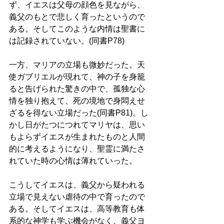
ず、イエスは父母の顔色を見ながら、
義父のもとで悲しく育ったというので
ある。そしてこのような内情は聖書に
は記録されていない。(同書P78)
一方、マリアの立場も微妙だった。天
使ガブリエルが現れて、神の子を身籠
ると告げられた驚きの中で、孤独な心
情を独り抱えて、死の境地で身悶えせ
ざるを得ない立場だった(同書P81)。し
かし日がたつにつれてマリヤは、思い
もよらずイエスが生まれたものと人間
的に考えるようになり、聖霊に満たさ
れていた時の心情は薄れていった。 
こうしてイエスは、義父から疑われる
立場で見えない虐待の中で育ったので
ある。そしてイエスは、高等教育も体
系的な神学も学ぶ機会がなく、義父ヨ