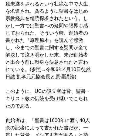
殺未遂をされるという壮絶な中で人生
を求道され、貪るように聖書をはじめ
宗教経典を精読探求されたという。し
かし一方では聖書への疑問や限界も感
じておられた。そういう時、創始者の
書かれた『原理原本』を読んで感激
し、今までの聖書に関する疑問が全て
解決して泣き明かした末、未だ創始者
と出会う前に献身を決意されたと言わ
れている。(参照→令和6年4月10日徒然
日誌 劉孝元元協会長と原理講論)
このように、UCの設立者は皆、聖書・
キリスト教の伝統を受け継いでこられ
たのである。 
創始者は、「聖書は1600年に渡り40人
余の記者によって書かれた書だが、一
貫した背骨、メシア思想がある」と指