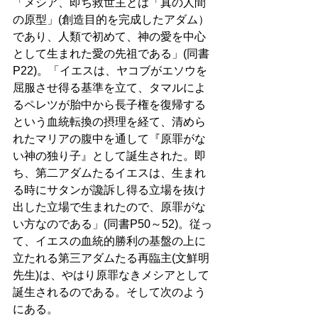
「メシア、即ち救世主とは「真の人間
の原型」(創造目的を完成したアダム）
であり、人類で初めて、神の愛を中心
として生まれた愛の先祖である」(同書
P22)。「イエスは、ヤコブがエソウを
屈服させ得る基準を立て、タマルによ
るペレツが胎中から長子権を復帰する
という血統転換の摂理を経て、清めら
れたマリアの腹中を通して『原罪がな
い神の独り子』として誕生された。即
ち、第二アダムたるイエスは、生まれ
る時にサタンが讒訴し得る立場を抜け
出した立場で生まれたので、原罪がな
い方なのである」(同書P50～52)。従っ
て、イエスの血統的勝利の基盤の上に
立たれる第三アダムたる再臨主(文鮮明
先生)は、やはり原罪なきメシアとして
誕生されるのである。そして次のよう
にある。 