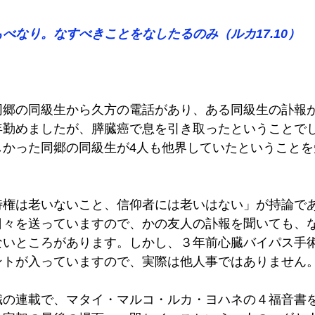
べなり。なすべきことをなしたるのみ（ルカ17.10） 
同郷の同級生から久方の電話があり、ある同級生の訃報
年勤めましたが、膵臓癌で息を引き取ったということでし
しかった同郷の同級生が4人も他界していたということを
特権は老いないこと、信仰者には老いはない」が持論で
日々を送っていますので、かの友人の訃報を聞いても、
ないところがあります。しかし、３年前心臓バイパス手
ントが入っていますので、実際は他人事ではありません。
識の連載で、マタイ・マルコ・ルカ・ヨハネの４福音書