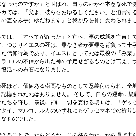
になったのですか」と叫ばれ、自らの死が不本意な死で
ルカでは、「父よ、彼らをおゆるしください」と迫害す
しの霊をみ手にゆだねます」と我が身を神に委ねられまし
ネでは、「すべてが終った」と宣べ、事の成就を宣言し
す。つまりイエスの死は、罪なき者が冤罪を背負って十
れた信仰行為であり、イエスにとって死は最後の「み業
スラエルの不信から出た神の予定せざるものとは言え、
復活への布石になりました。 
の死ほど、価値ある崇高なものとして意義付けられ、全
く記憶された死はありません。 そして、自らの運命に疑
者たちを許し、最後に神に一切を委ねる場面は、「ゲッ
マタイ、マルコ、ルカのいずれにもゲッセマネでの祈り
なものでした。 
できることでしたらどうか、この杯をわたしから過ぎ去