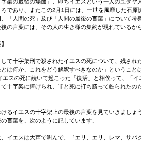
十字架の最後の場面」、即ちイエスという一人のユダヤ
ころであり、またこの2月1日には、一世を風靡した石原
回、「人間の死」及び「人間の最後の言葉」について考
最後の言葉には、その人の生き様の集約が現れているから
】 
として十字架刑で殺されたイエスの死について、残され
味とは何か、これをどう解釈すべきなのか」ということ
、イエスの死に続いて起こった「復活」と相俟って、「イ
して十字架に捧げられ、罪と死に打ち勝って甦られたの
おけるイエスの十字架上の最後の言葉を見ていきましょう
の言葉を、次のように記しています、 
に、イエスは大声で叫んで、『エリ、エリ、レマ、サバ