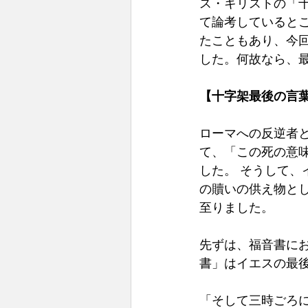
ス・キリストの「
て論考していると
たこともあり、今
した。何故なら、
【十字架最後の言葉
ローマへの反逆者
て、「この死の意
した。 そうして
の贖いの供え物と
至りました。 
先ずは、福音書に
書」はイエスの最後
「そして三時ごろ