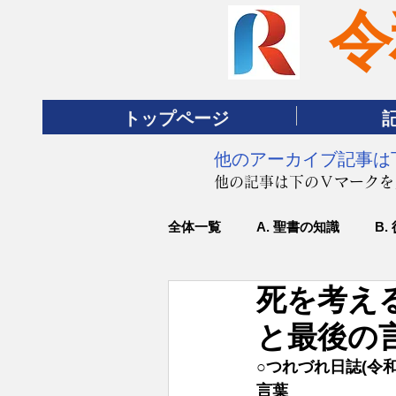
令
トップページ
​他のアーカイブ記事
​他の記事は下のＶマーク
全体一覧
A. 聖書の知識
B.
死を考える
と最後の
○
つれづれ日誌(令
言葉