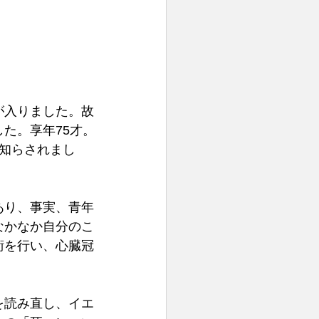
が入りました。故
た。享年75才。
知らされまし
あり、事実、青年
なかなか自分のこ
術を行い、心臓冠
 
を読み直し、イエ