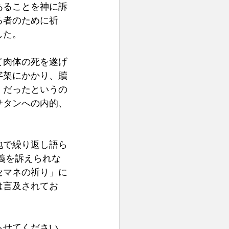
あることを神に訴
る者のために祈
た。 
て肉体の死を遂げ
字架にかかり、贖
」だったというの
サタンへの内的、
地で繰り返し語ら
義を訴えられな
セマネの祈り」に
は言及されてお
らせてください。