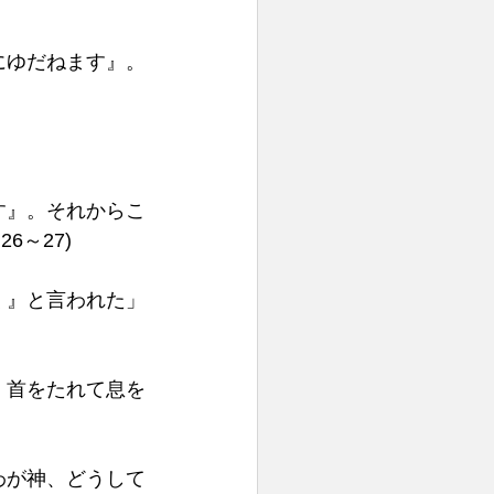
にゆだねます』。
す』。それからこ
～27) 
く』と言われた」
、首をたれて息を
わが神、どうして