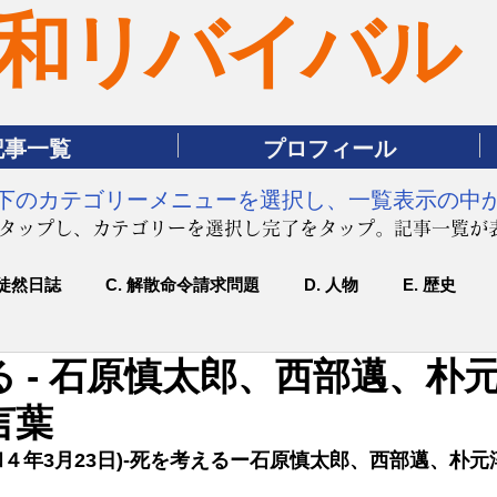
和リバイバル
記事一覧
プロフィール
は下のカテゴリーメニューを選択し、一覧表示の中
をタップし、カテゴリーを選択し完了をタップ。記事一覧が
 徒然日誌
C. 解散命令請求問題
D. 人物
E. 歴史
 - 石原慎太郎、西部邁、朴
言葉
和４年3月23日)-死を考えるー石原慎太郎、西部邁、朴