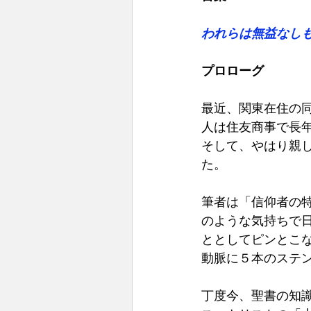
われらは無益なしも
プロローグ
最近、関東在住の
人は住友商事で長
そして、やはり親
た。 
筆者は「信仰者の
のような気持ちで
ととしてピンとこ
動脈に５本のステ
丁度今、聖書の知