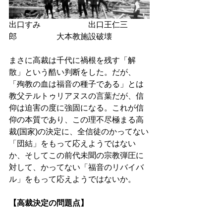
出口すみ　　　　　　出口王仁三
郎　　　　　大本教施設破壊
まさに高裁は千代に禍根を残す「解
散」という酷い判断をした。だが、
「殉教の血は福音の種子である」とは
教父テルトゥリアヌスの言葉だが、信
仰は迫害の度に強固になる。これが信
仰の本質であり、この理不尽極まる高
裁(国家)の決定に、全信徒のかってない
「団結」をもって応えようではない
か、そしてこの前代未聞の宗教弾圧に
対して、かってない「福音のリバイバ
ル」をもって応えようではないか。
【高裁決定の問題点】