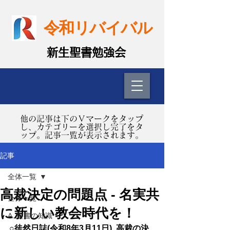
令和リバイバル
​新生聖書勉強会
​他の記事は下のＶマークをタップ
し、カテゴリーを選択し完了をタ
ップ。記事一覧が表示されます。
記事
全体一覧
高裁決定の問題点 - 名実共
全体一覧
に新しい教会時代を！
A. 聖書の知識
○徒然日誌(令和8年3月11日)  高裁の決