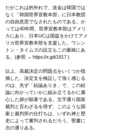
だがこれは的外れで、送金は韓国では
なく「韓国世界宣教本部」に日本教団
の自由意思でなされたものである。か
っては40年間、世界宣教本部はアメリ
カにあり、日本UCは国益をかけてアメ
リカ世界宣教本部を支援した。ワシン
トン・タイムズの設立もこの脈絡にあ
る。(参照 → 
https://x.gd/1II17
 )
以上、高裁決定の問題点をいくつか指
摘した。決定文を検証して強く感じる
のは、先ず「結論ありき」で、この結
論に向かっていかに組み立てるかに腐
心した跡が顕著である。文字通り国策
裁判と言わざるを得ず、このような国
家と裁判所の仕打ちは、いずれ神と歴
史によって審判されるだろう。聖書に
次の通りある。