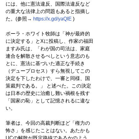
には、他に憲法違反、国際法違反など
の重大な法律上の問題もあると指摘し
た。(参照→ 
https://x.gd/yaQIE
 )
ポーラ・ホワイト牧師は「神が最終的
に決定する」とXに投稿し、作家の福田
ますみ氏は、「わが国の司法は、家庭
連合を解散させるべしという意志のも
とに、憲法に基づいた適正な手続き
（デュープロセス）すら無視してこの
決定を下したわけで、一審と同様、国
策裁判である。」 と述べた。この決定
は日本の歴史に治癒し難い禍根を残す
「国家の恥」として記憶されるに違な
い。
筆者は、今回の高裁判断ほど「権力の
怖さ」を感じたことはない。あたかも
UCの解散が既定路線であるかのよう