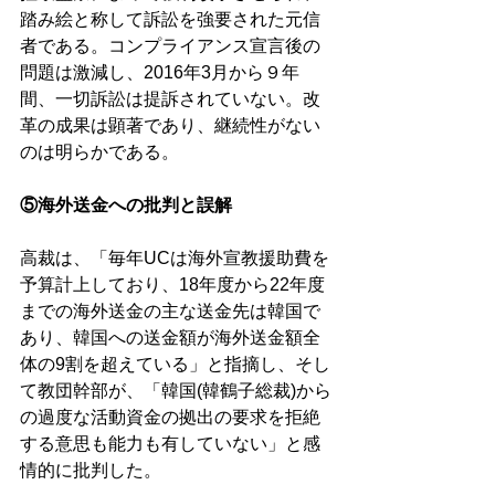
踏み絵と称して訴訟を強要された元信
者である。コンプライアンス宣言後の
問題は激減し、2016年3月から９年
間、一切訴訟は提訴されていない。改
革の成果は顕著であり、継続性がない
のは明らかである。
⑤海外送金への批判と誤解
高裁は、「毎年UCは海外宣教援助費を
予算計上しており、18年度から22年度
までの海外送金の主な送金先は韓国で
あり、韓国への送金額が海外送金額全
体の9割を超えている」と指摘し、そし
て教団幹部が、「韓国(韓鶴子総裁)から
の過度な活動資金の拠出の要求を拒絶
する意思も能力も有していない」と感
情的に批判した。