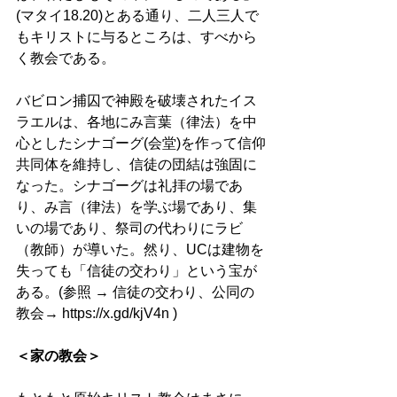
(マタイ18.20)とある通り、二人三人で
もキリストに与るところは、すべから
く教会である。
バビロン捕囚で神殿を破壊されたイス
ラエルは、各地にみ言葉（律法）を中
心としたシナゴーグ(会堂)を作って信仰
共同体を維持し、信徒の団結は強固に
なった。シナゴーグは礼拝の場であ
り、み言（律法）を学ぶ場であり、集
いの場であり、祭司の代わりにラビ
（教師）が導いた。然り、UCは建物を
失っても「信徒の交わり」という宝が
ある。(参照 → 信徒の交わり、公同の
教会→ 
https://x.gd/kjV4n
 )
＜家の教会＞