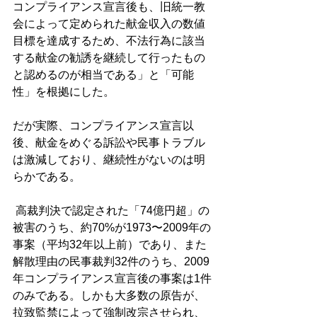
コンプライアンス宣言後も、旧統一教
会によって定められた献金収入の数値
目標を達成するため、不法行為に該当
する献金の勧誘を継続して行ったもの
と認めるのが相当である」と「可能
性」を根拠にした。
だが実際、コンプライアンス宣言以
後、献金をめぐる訴訟や民事トラブル
は激減しており、継続性がないのは明
らかである。
 高裁判決で認定された「74億円超」の
被害のうち、約70%が1973〜2009年の
事案（平均32年以上前）であり、また
解散理由の民事裁判32件のうち、2009
年コンプライアンス宣言後の事案は1件
のみである。しかも大多数の原告が、
拉致監禁によって強制改宗させられ、