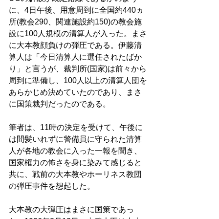
に、4日午後、用意周到に全国約440ヵ
所(教会290、関連施設約150)の教会施
設に100人規模の清算人が入った。まさ
に大本教顔負けの弾圧である。伊藤清
算人は「今日清算人に選任されたばか
り」と言うが、裁判所(国家)は前々から
周到に準備し、100人以上の清算人団を
あらかじめ決めていたのであり、まさ
に国策裁判だったのである。
筆者は、11時の決定を受けて、午後に
は間髪いれずに警備員に守られた清算
人が各地の教会に入った一報を聞き、
国家権力の怖さを身に染みて感じると
共に、戦前の大本教やホーリネス教団
の弾圧事件を想起した。
大本教の大弾圧はまさに国策であっ