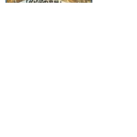
ダビデの幕屋とは、古代イスラエルの
ダビデ王がエルサレム(ダビデの町)に契
約の箱を安置するために設けた、神の