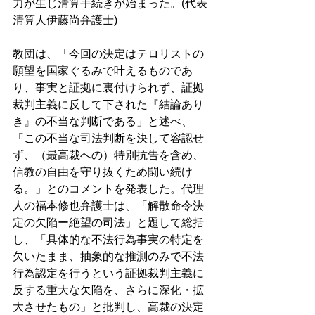
力が生じ清算手続きが始まった。(代表
清算人伊藤尚弁護士)
教団は、「今回の決定はテロリストの
願望を国家ぐるみで叶えるものであ
り、事実と証拠に裏付けられず、証拠
裁判主義に反して下された『結論あり
き』の不当な判断である」と述べ、
「この不当な司法判断を決して容認せ
ず、（最高裁への）特別抗告を含め、
信教の自由を守り抜くため闘い続け
る。」とのコメントを発表した。代理
人の
福本修也弁護士は、「解散命令決
定の欠陥ー絶望の司法」と題して総括
し、「具体的な不法行為事実の特定を
欠いたまま、抽象的な推測のみで不法
行為認定を行うという証拠裁判主義に
反する重大な欠陥を、さらに深化・拡
大させたもの」と批判し、高裁の決定