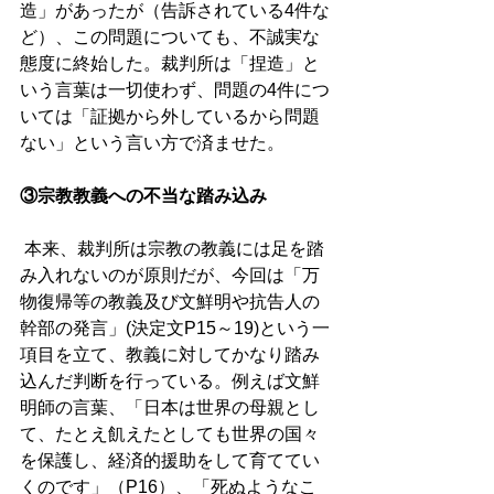
造」があったが（告訴されている4件な
ど）、この問題についても、不誠実な
態度に終始した。裁判所は「捏造」と
いう言葉は一切使わず、問題の4件につ
いては「証拠から外しているから問題
ない」という言い方で済ませた。
③宗教教義への不当な踏み込み
 本来、裁判所は宗教の教義には足を踏
み入れないのが原則だが、今回は「万
物復帰等の教義及び文鮮明や抗告人の
幹部の発言」(決定文P15～19)という一
項目を立て、教義に対してかなり踏み
込んだ判断を行っている。例えば文鮮
明師の言葉、「日本は世界の母親とし
て、たとえ飢えたとしても世界の国々
を保護し、経済的援助をして育ててい
くのです」（P16）、「死ぬようなこ