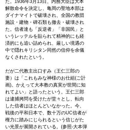
た。1936年3月13日、内務大臣は大本
解散命令を決定し、亀岡の聖地本部は
ダイナマイトで破壊され、全国の教団
施設・建物・碑石類も撤去・破壊され
た。信者達も「反逆者」「非国民」と
いうレッテルを貼られて精神的にも経
済的にも追い詰められ、厳しい境遇の
中で隠れキリシタン同然の信仰を余儀
なくされたという。
だが二代教主出口すみ（王仁三郎の
妻）は「これもみな神様のお仕組(ご計
画)。かえって大本教の真実が世間に知
れてよい」と語ったという。王仁三郎
は逮捕拷問を受けたが堂々とし、転向
した信者はほとんどいなかった。今、
戦後の平和日本で、数十万のUC信者が
権力に踏みにじられるという信じがた
い光景が展開されている。(参照-大本弾