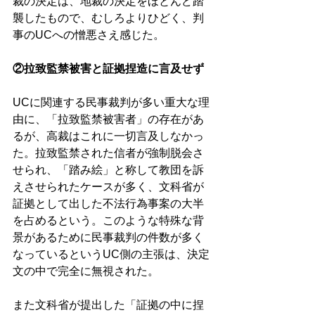
裁の決定は、地裁の決定をほとんど踏
襲したもので、むしろよりひどく、判
事のUCへの憎悪さえ感じた。
②拉致監禁被害と証拠捏造に言及せず
UCに関連する民事裁判が多い重大な理
由に、「拉致監禁被害者」の存在があ
るが、高裁はこれに一切言及しなかっ
た。拉致監禁された信者が強制脱会さ
せられ、「踏み絵」と称して教団を訴
えさせられたケースが多く、文科省が
証拠として出した不法行為事案の大半
を占めるという。このような特殊な背
景があるために民事裁判の件数が多く
なっているというUC側の主張は、決定
文の中で完全に無視された。
また文科省が提出した「証拠の中に捏