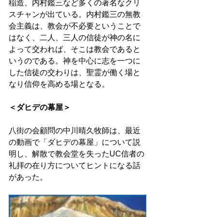
稲造、内村鑑三など多くの著名なクリ
スチャンが出ている。内村鑑三の無教
会主義は、教会が不必要ということで
はなく、二人、三人の信徒が神の名に
よって交われば、そこは教会であると
いうのである。神を中心に志を一つに
した信徒の交わりは、聖霊が働く場と
なり信仰を高める場となる。
＜ダヒデの幕屋＞
八街の会顧問の中川晴久牧師は、最近
の動画で「ダヒデの幕屋」について説
明し、解散で教会堂を失ったUC信者の
礼拝の在り方についてヒントになる話
があった。