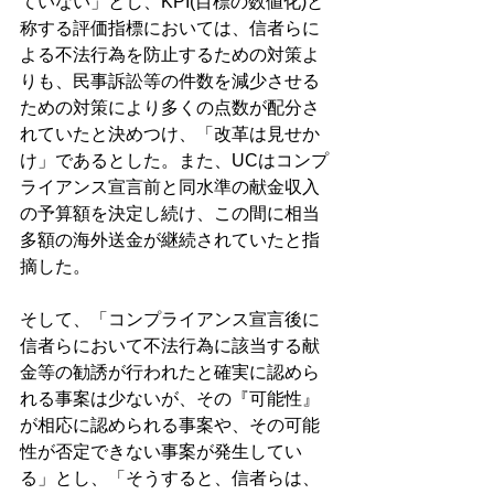
ていない」とし、KPI(目標の数値化)と
称する評価指標においては、信者らに
よる不法行為を防止するための対策よ
りも、民事訴訟等の件数を減少させる
ための対策により多くの点数が配分さ
れていたと決めつけ、「改革は見せか
け」であるとした。また、UCはコンプ
ライアンス宣言前と同水準の献金収入
の予算額を決定し続け、この間に相当
多額の海外送金が継続されていたと指
摘した。
そして、「コンプライアンス宣言後に
信者らにおいて不法行為に該当する献
金等の勧誘が行われたと確実に認めら
れる事案は少ないが、その『可能性』
が相応に認められる事案や、その可能
性が否定できない事案が発生してい
る」とし、「そうすると、信者らは、