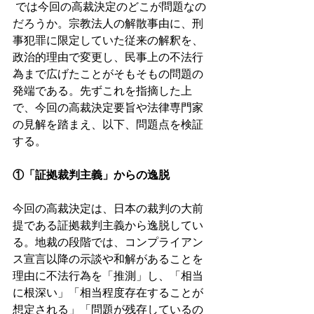
 では今回の高裁決定のどこが問題なの
だろうか。宗教法人の解散事由に、刑
事犯罪に限定していた従来の解釈を、
政治的理由で変更し、民事上の不法行
為まで広げたことがそもそもの問題の
発端である。先ずこれを指摘した上
で、今回の高裁決定要旨や法律専門家
の見解を踏まえ、以下、問題点を検証
する。
①「証拠裁判主義」からの逸脱
今回の高裁決定は、日本の裁判の大前
提である証拠裁判主義から逸脱してい
る。地裁の段階では、コンプライアン
ス宣言以降の示談や和解があることを
理由に不法行為を「推測」し、「相当
に根深い」「相当程度存在することが
想定される」「問題が残存しているの