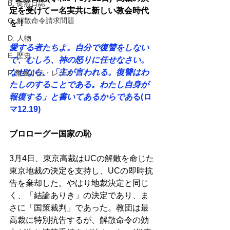
B. 徒然日誌
定を受けてー名実共に新しい教会時代
C. 解散命令請求問題
を！
D. 人物
愛する者たちよ。自分で復讐をしない
E. 歴史
で、むしろ、神の怒りに任せなさい。
なぜなら、「主が言われる。復讐はわ
F. 聖書小話・レジメ
たしのすることである。わたし自身が
報復する」と書いてあるからであ
る(ロ
マ12.19)
ブロローグー国家の恥
3月4日、東京高裁はUCの解散を命じた
東京地裁の決定を支持し、UCの即時抗
告を棄却した。やはり地裁決定と同じ
く、「結論ありき」の決定であり、ま
さに「国策裁判」であった。教団は最
高裁に特別抗告するが、解散命令の効