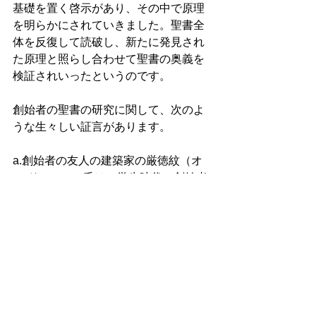
基礎を置く啓示があり、その中で原理
を明らかにされていきました。聖書全
体を反復して読破し、新たに発見され
た原理と照らし合わせて聖書の奥義を
検証されいったというのです。 
創始者の聖書の研究に関して、次のよ
うな生々しい証言があります。 
a.創始者の友人の建築家の厳徳紋（オ
ム ドンムン）氏は、学生時代に創始者
の下宿で、次の事実を目撃したと証言
した。 
「下宿した私の机には、常に英語、日
本語、韓国語の三種類の『聖書』を並
べて広げておき、三つの言語で何度も
何度も読み返しました。読むたびに熱
心に線を引いたりメモを書き込んだり