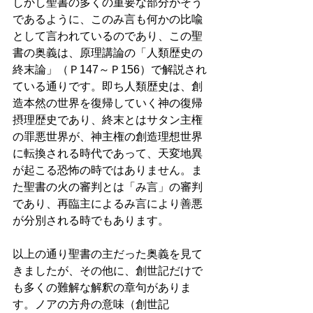
しかし聖書の多くの重要な部分がそう
であるように、このみ言も何かの比喩
として言われているのであり、この聖
書の奥義は、原理講論の「人類歴史の
終末論」（Ｐ147～Ｐ156）で解説され
ている通りです。即ち人類歴史は、創
造本然の世界を復帰していく神の復帰
摂理歴史であり、終末とはサタン主権
の罪悪世界が、神主権の創造理想世界
に転換される時代であって、天変地異
が起こる恐怖の時ではありません。ま
た聖書の火の審判とは「み言」の審判
であり、再臨主によるみ言により善悪
が分別される時でもあります。
以上の通り聖書の主だった奥義を見て
きましたが、
その他に、創世記だけで
も多くの難解な解釈の章句がありま
す。ノアの方舟の意味（創世記