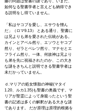
藤の問題は聖書の謎であり、いまだ、
如何なる聖書学者と言えども納得でき
る説明をし得ていません。
「私はヤコブを愛し、エサウを憎ん
だ」（ロマ9.13） とある通り、聖書に
は兄よりも弟を愛された伝統がある。
カインとアベル然り、エソウとヤコブ
然り、ゼラとベレツ然り、マナセとエ
フライム然り。一体、何故神は兄より
も弟を先に祝福されたのか、この大き
な謎をきちんと説明できる聖書学者は
未だかっていません。 
ｄ.マリアの処女懐胎の神秘(マタイ
1.20、ルカ1.35)も聖書の奥義です。マ
リアが聖霊によって身籠ったという聖
書の記述は多くの解釈がある大きな謎
であります。 だが原理は原理的根拠を