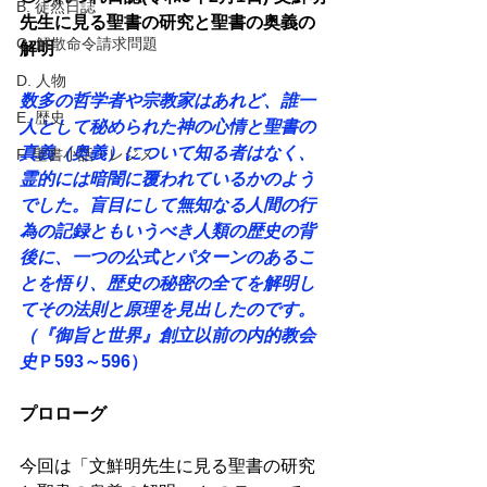
B. 徒然日誌
先生に見る聖書の研究と聖書の奥義の
C. 解散命令請求問題
解明 
D. 人物
数多の哲学者や宗教家はあれど、誰一
E. 歴史
人として秘められた神の心情と聖書の
真義（奥義）について知る者はなく、
F. 聖書小話・レジメ
霊的には暗闇に覆われているかのよう
でした。盲目にして無知なる人間の行
為の記録ともいうべき人類の歴史の背
後に、一つの公式とパターンのあるこ
とを悟り、歴史の秘密の全てを解明し
てその法則と原理を見出したのです。
（『御旨と世界』創立以前の内的教会
史
Ｐ593～596） 
プロローグ
今回は「文鮮明先生に見る聖書の研究