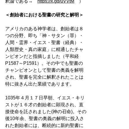
釈論である→　
https://x.gd/uVVtM
　）
＜創始者における聖書の研究と解明＞
アメリカのある神学者は、創始者は８
つの分野、即ち「神・サタン（罪）・
人間・霊界・イエス・聖書（経典）・
人類歴史・真の家庭」に精通したチャ
ンピオンだと指摘しました（平和経
P1587～P1591）。その中でも聖書の
チャンピオンとして聖書の奥義を解明
され、聖書を完全に解釈されたことは
特に抜きん出た業績であります。 
1035年４月１７日早朝、イエス・キリ
ストが１６才の創始者に顕現され、直
接使命を託されました(神の召命)。その
後10年余、聖書の奥義の解明に投入さ
れた創始者には、断続的に新約聖書に