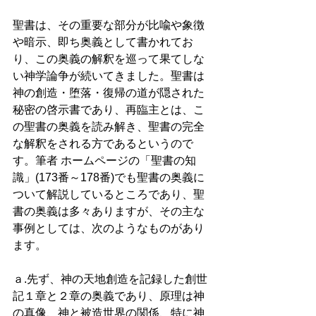
聖書は、その重要な部分が比喩や象徴
や暗示、即ち奥義として書かれてお
り、この奥義の解釈を巡って果てしな
い神学論争が続いてきました。聖書は
神の創造・堕落・復帰の道が隠された
秘密の啓示書であり、再臨主とは、こ
の聖書の奥義を読み解き、聖書の完全
な解釈をされる方であるというので
す。筆者 ホームページの「聖書の知
識」(173番～178番)でも聖書の奥義に
ついて解説しているところであり、聖
書の奥義は多々ありますが、その主な
事例としては、次のようなものがあり
ます。 
ａ.先ず、神の天地創造を記録した創世
記１章と２章の奥義であり、原理は神
の真像、神と被造世界の関係、特に神