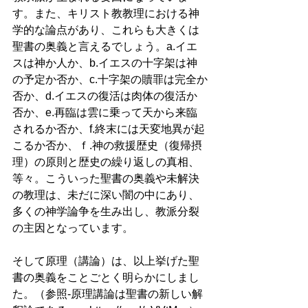
す。また、キリスト教教理における神
学的な論点があり、これらも大きくは
聖書の奥義と言えるでしょう。a.イエ
スは神か人か、b.イエスの十字架は神
の予定か否か、c.十字架の贖罪は完全か
否か、d.イエスの復活は肉体の復活か
否か、e.再臨は雲に乗って天から来臨
されるか否か、f.終末には天変地異が起
こるか否か、ｆ.神の救援歴史（復帰摂
理）の原則と歴史の繰り返しの真相、
等々。こういった聖書の奥義や未解決
の教理は、未だに深い闇の中にあり、
多くの神学論争を生み出し、教派分裂
の主因となっています。
そして原理（講論）は、以上挙げた聖
書の奥義をことごとく明らかにしまし
た。（参照-原理講論は聖書の新しい解