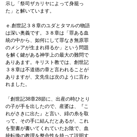
示し「祭司ザカリヤによって身籠っ
た」と解いています。
ｅ.創世記３８章のユダとタマルの物語
は深い奥義です。３８章は「罪ある血
統の中から、如何にして罪なき無原罪
のメシアが生まれ得るか」という問題
を解く鍵がある神学上の最大の難問で
ありあます。キリスト教では、創世記
３８章は不道徳の章と言われることが
ありますが、文先生は次のように言わ
れました。 
「創世記38章28節に、出産の時ひとり
の子が手を出したので、産婆は、『こ
れがさきに出た』と言い、緋の糸を取
って、その手に結んだとあるが、これ
を聖書が書いてくれていたお陰で、血
統転換の教理を整合性を持って説明す