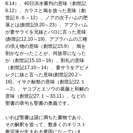
6.14）、40日洪水審判の意味（創世記
6.12）、カラスと鳩を放った意味（創
世記６.６～12）、ノアの次子ハムの堕
落とは(創世記9.20～23）、アブラハム
が妻サライを兄妹とパロに言った意味
(創世記12.10～19)、アブラハムの三種
の供え物の意味（創世記15.9）、鳩を
割かなかったことが、何故罪になった
か（創世記15.10～16）、割礼の意味
（創世記17.10～14）、妻サラをアビメ
レクに妹と言った意味(創世記20.2～
16)、イサク献祭の意味（創世記22.１
～2）、ヤコブとエソウの葛藤と和解の
意味（創世記27.１～33.11）、などの
聖書の章句も聖書の奥義です。
いわば聖書は謎に満ちた書物であり、
その解釈を巡って、数多くのキリスト
教宗派が生まれる要因になっていま