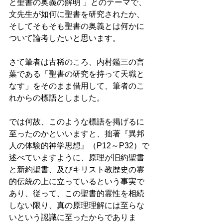
と聖書の奥義の解明 」とのテーマで、
文先生が如何に聖書を研究されたか、
そしてそもそも聖書の奥義とは何かに
ついて論考したいと思います。
さて筆者は古稀のころ、内村鑑三の言
葉である「聖書の研究を持って天職と
なす」をそのまま借用して、筆者のこ
れからの標語としました。
では何故、このような標語を掲げるに
至ったのかといいますと、拙著『異邦
人の体験的神学思想』（P12～P32）で
述べていますように、原理が旧約聖書
と新約聖書、及びキリスト教歴史の霊
的伝統の上に立っているという事実で
あり、従って、この聖書的霊性を相続
しない限り、真の原理理解には至らな
いという認識に至ったからでありま