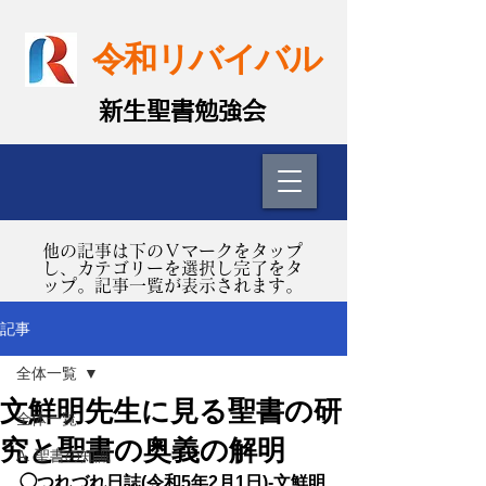
令和リバイバル
​新生聖書勉強会
​他の記事は下のＶマークをタップ
し、カテゴリーを選択し完了をタ
ップ。記事一覧が表示されます。
記事
全体一覧
文鮮明先生に見る聖書の研
全体一覧
究と聖書の奥義の解明
A. 聖書の知識
◯つれづれ日誌(令和5年2月1日)-文鮮明