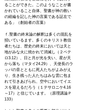
ることができた。このようなことが書
かれていること自体、聖書が神の救い
の経綸を記した神の言葉である証左で
ある」（創始者の言葉） 
ｆ.聖書の終末論の解釈は多くの混乱を
招いているます。多くのキリスト教信
者たちは、歴史の終末においては天と
地がみな火に焼かれて消滅し（２ペテ
ロ3.12）、日と月が光を失い、星が天
から落ち（マタイ24.29）、天使長のラ
ッパの音とともに死人たちがよみがえ
り、生き残った人たちはみな雲に包ま
れて引きあげられ、空中においてイエ
スを迎えるだろう（１テサロニケ4.16
～17）と信じています。（原理講論Ｐ
133）