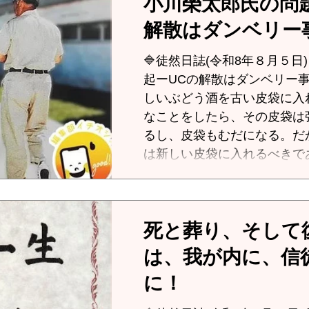
小川榮太郎氏の問題提
解散はダンベリー
🔷徒然日誌(令和8年８月５日) 小川榮太郎氏の問題
起ーUCの解散はダンベリー事件と瓜
しいぶどう酒を古い皮袋に入
なことをしたら、その皮袋は
るし、皮袋もむだになる。だ
は新しい皮袋に入れるべきである(マ
ローグー新しい葡萄酒は新しい皮袋に
リストの「新しい葡萄酒は新
9.17、マルコ2.22、ルカ5.
死と葬り、そして復
書の中でも人気のある教えである。 では
萄酒」とは何か。キリスト教
は、我が内に、信
トがもたらした新しい福音(
に！
い命、神の国の時代の新しい
但しイエスはイスラエル律法