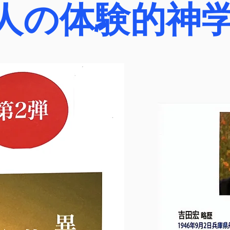
邦人の体験的神
は、心なしか筆者には、キリ
って葬られたあの歴史的事件
たしてUCは、キリストのよ