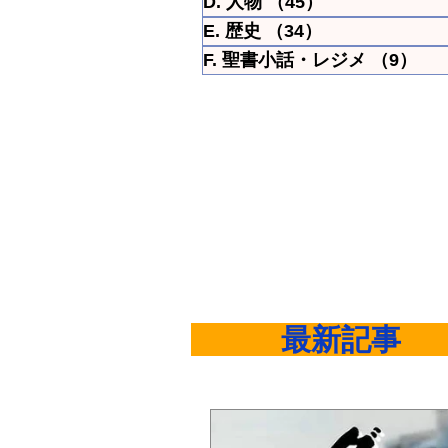
D. 人物
（45）
45件の記事
E. 歴史
（34）
34件の記事
F. 聖書小話・レジメ
（9）
9
​ 最新