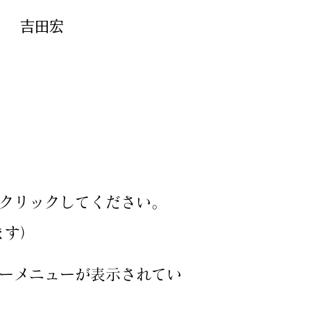
吉田宏
】
クリック​してください。
す）​
リーメニューが表示されてい