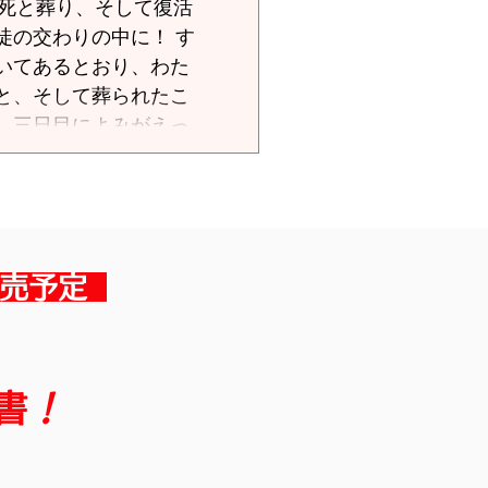
法を完成し、新しい契約
の交わりの中に！ す
いてあるとおり、わた
だけの宗教、偏った律法
と、そして葬られたこ
などを象徴する。つま
、三日目によみがえっ
れを受け入れる新しい
十二人に現れたことで
「UC」と呼ぶ)の理不
景といい、高裁・最高
のだった。この裁判
売予定
かずよし)氏、福田ます
いる通り、いずれ歴史
一教会事件になったの
書
！
点を挙げ、民間組織をつ
られたが、この事件