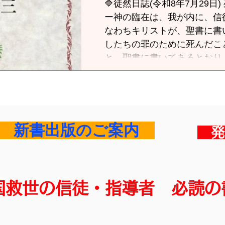
🔷徒然日誌(令和8年7月29日) 死と葬り、そして復活
はなく（マタイ5.17）、律
ー神の臨在は、我が内に、信徒
をもたらしたのである。 では「古い革袋」とは何
なわちキリストが、聖書に書
か。これは 霊的には、形式
したちの罪のために死んだこ
主義や固定観念、古い価値観
と、聖書に書いてあるとおり
り、新しい神の働きには、そ
たこと、ケパに現れ、次に、
器が必要なのだ
ある。(1コリント15.3～5) プロローグー二つの問い
それにしても家庭連合(以下、
尽極まる解散決定は、その背
裁の決定文といい、ひどいも
​ 新書出版のご案内
発
は、小川榮太郎氏、花田紀凱(
み氏らの言論人も指摘されて
の審判を受けるだろう。 現に小川榮太郎氏は、「安
倍元総理暗殺事件は何故旧統
救国救世の信徒・指導者 必読の
か」について25項目の問題
くって追求するという。 このように、UCは国家と世
論と裁判所により、冤罪で葬