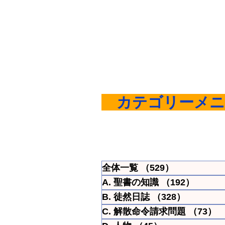
​
カテゴリーメニ
全体一覧
（529）
529件の記事
A. 聖書の知識
（192）
192件
B. 徒然日誌
（328）
328件の
C. 解散命令請求問題
（73）
7