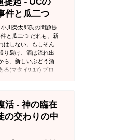
起 - UCの
事件と瓜二つ
提
二つ だれも、新
れはしない。もしそん
張り裂け、酒は流れ出
から、新しいぶどう酒
タイ9.17) プロ
！ イエス・キ
しい革袋に」(マタイ
37) というたとえは、福音
活 - 神の臨在
「新しい葡
では、イエス・キリス
徒の交わりの中
契約）、聖霊による新し
信徒を象徴している。
の律法を否定したので