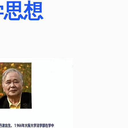
学思想
ストが人類の罪を背負
とダブって見える。果
うに